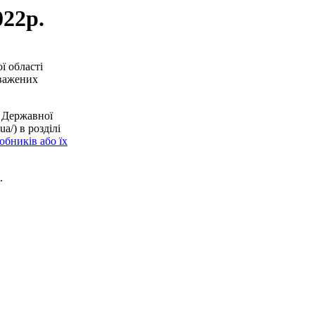
022р.
ї області
оважених
 Державної
a/) в розділі
обників або їх
.