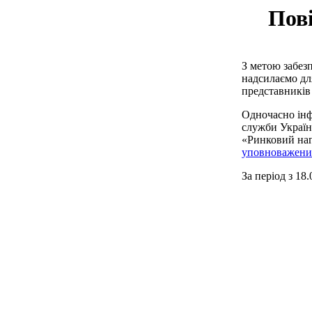
Пові
З метою забезп
надсилаємо дл
представників
Одночасно інф
служби України
«Ринковий наг
уповноважених
За період з 18