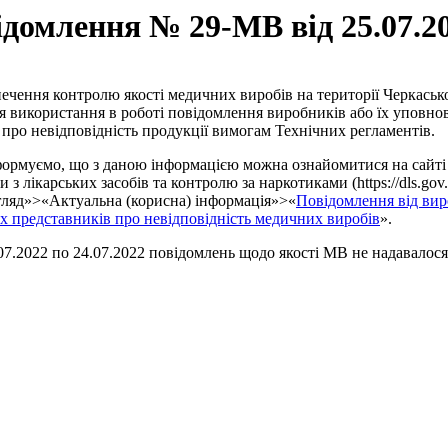
домлення № 29-МВ від 25.07.2
ечення контролю якості медичних виробів на території Черкасько
я використання в роботі повідомлення виробників або їх уповн
 про невідповідність продукції вимогам Технічних регламентів.
ормуємо, що з даною інформацією можна ознайомитися на сайті
 з лікарських засобів та контролю за наркотиками (https://dls.gov.u
ляд»>«Актуальна (корисна) інформація»>«
Повідомлення від вир
 представників про невідповідність медичних виробів
».
.07.2022 по 24.07.2022 повідомлень щодо якості МВ не надавалося