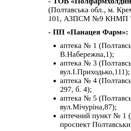
- ТОВ «Полфармхолдин
(Полтавська обл., м. Кре
101, АЗПСМ №9 КНМП "
- ПП «Панацея Фарм»:
аптека № 1 (Полтавсь
В.Набережна,1);
аптека № 3 (Полтавсь
вул.І.Приходько,111);
аптека № 4 (Полтавсь
297, б. 4);
аптека № 5 (Полтавсь
вул.Мічуріна,87);
аптечний пункт № 1 (
проспект Полтавськи