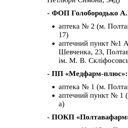
-
ФОП Голобородько А.І
аптека № 2 (м. Полта
17)
аптечний пункт №1 А
Шевченка, 23, Полтав
ім. М. В. Скліфосовс
-
ПП «Медфарм-плюс»:
аптека № 1 (м. Полта
аптечний пункт № 1 (
а)
- ПОКП «Полтавафарм