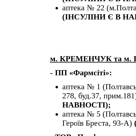
аптека № 22 (м.Полта
(ІНСУЛІНИ Є В Н
м. КРЕМЕНЧУК та м. Г
- ПП «Фармсіті»:
аптека № 1 (Полтавсь
278, буд.37, прим.18
НАВНОСТІ);
аптека № 5 (Полтавсь
Героїв Бреста, 93-А)