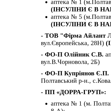
аптека № 1 (м.Полтав
(ІНСУЛІНИ Є В Н
аптека № 5 (м.Полтав
(ІНСУЛІНИ Є В НА
-
ТОВ "Фірма Айлант 
вул.Європейська, 28Н)
(
-
ФО-П Олійник С.В.
а
вул.В.Чорновола, 2Б)
-
ФО-П Купріянов Є.П.
Полтавський р-н., с.Кова
-
ПП «ДОРРА-ГРУП»
:
аптека № 1 (м. Полта
8-А);