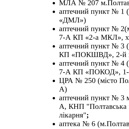
МЛА № 207 м.Полтава
аптечний пункт № 1 (
«ДМЛ»)
аптечний пункт № 2(м
7-А КП «2-а МКЛ», х
аптечний пункт № 3 (
КП «ПОКШВД», 2-й 
аптечний пункт № 4 (
7-А КП «ПОКОД», 1-
ЦРА № 250 (місто По
А)
аптечний пункт № 3 м
А, КНП "Полтавська 
лікарня"
;
аптека № 6 (м.Полтав