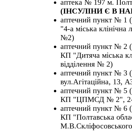
аптека № 197 м. Полт
(ІНСУЛІНИ Є В НА
аптечний пункт № 1 (
"4-а міська клінічна 
№2)
аптечний пункт № 2 (
КП "Дитяча міська кл
відділення № 2)
аптечний пункт № 3 (
вул.Агітаційна, 13
аптечний пункт № 5 (м
КП "ЦПМСД № 2", 2-
аптечний пункт № 6 (
КП "Полтавська облас
М.В.Скліфосовського