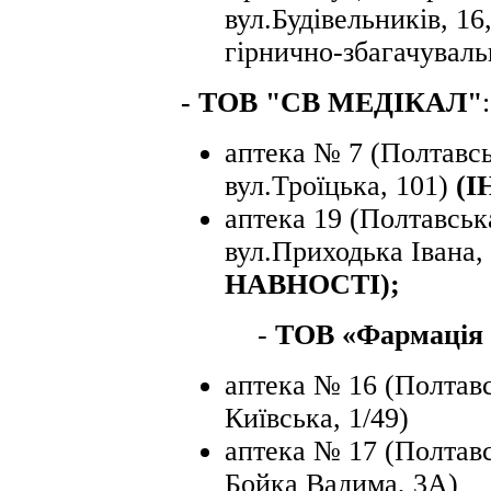
вул.Будівельників, 
гірнично-збагачуваль
-
ТОВ "СВ МЕДІКАЛ"
:
аптека № 7 (Полтавсь
вул.Троїцька, 101)
(І
аптека 19 (Полтавськ
вул.Приходька Івана,
НАВНОСТІ);
-
ТОВ «Фармація
аптека № 16 (Полтавс
Київська, 1/49)
аптека № 17 (Полтавс
Бойка Вадима, 3А)