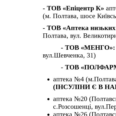
- ТОВ «Епіцентр К»
апт
(м. Полтава, шосе Київсь
- ТОВ «Аптека низьких
Полтава, вул. Великотирн
- ТОВ «МЕНГО»
вул.Шевченка, 31)
-
ТОВ «ПОЛФАР
аптека №4 (м.Полтава
(ІНСУЛІНИ Є В Н
аптека №20 (Полтавсь
с.Розсошенці, вул.Пер
аптека №26 (Полтавсь