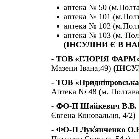
аптека № 50 (м.Полта
аптека № 101 (м.Полт
аптека № 102 (м.Полт
аптека № 103 (м. Пол
(ІНСУЛІНИ Є В Н
- ТОВ «ГЛОРІЯ ФАРМ
Мазепи Івана,49)
(ІНСУ
- ТОВ «Придніпровськ
Аптека № 48
(
м. Полтава
-
ФО-П Шайкевич В.В.
Євгена Коновальця, 4/2)
-
ФО-П Лук҆янченко О.
Петлюри Симона, 54д)