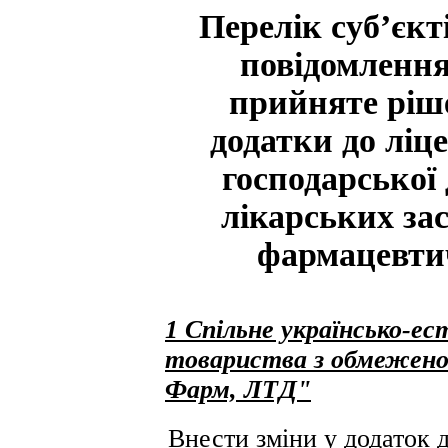
Перелік суб’єкт
повідомлення
прийняте ріше
додатки до ліц
господарської 
лікарських за
фармацевтич
1 Спільне українсько-е
товариства з обмежено
Фарм, ЛТД"
Внести зміни у додаток д