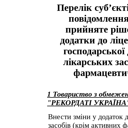
Перелік суб’єкт
повідомлення
прийняте ріше
додатки до ліц
господарської 
лікарських за
фармацевтич
1 Товариство з обмежен
"РЕКОРДАТІ УКРАЇНА
Внести зміни у додаток д
засобів (крім активних ф