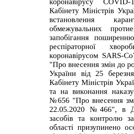
коронавірусу COVID-
Кабінету Міністрів Укр
встановлення кар
обмежувальних протие
запобігання поширенню
респіраторної хвор
коронавірусом SARS-CoV
"Про внесення змін до р
України від 25 берез
Кабінету Міністрів Укра
та на виконання наказу
№656 "Про внесення змі
22.05.2020 №466", в Д
засобів та контролю з
області призупинено о