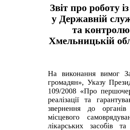
Звіт про роботу 
у Державній служ
та контролю
Хмельницькій обл
На виконання вимог З
громадян», Указу Прези
109/2008 «Про першочер
реалізації та гарантув
звернення до органів
місцевого самоврядув
лікарських засобів т