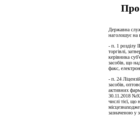
Про
Державна служ
наголошує на 
- п. 1 розділу
торгівлі, затв
керівника суб'
засобів, що на
факс, електро
- п. 24 Ліценз
засобів, оптов
активних фарм
30.11.2018 №92
числі тієї, що
місцезнаходже
зазначеною у з