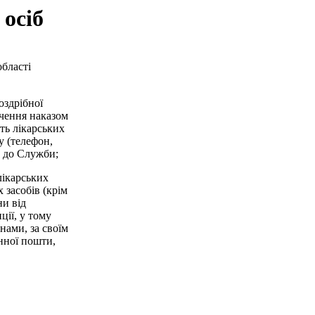
осіб
області
оздрібної
ачення наказом
ть лікарських
у (телефон,
у до Служби;
лікарських
 засобів (крім
и від
ції, у тому
нами, за своїм
нної пошти,