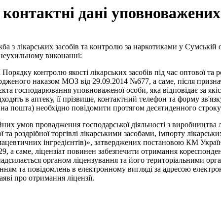
 контактні дані уповноважених 
ба з лікарських засобів та контролю за наркотиками у Сумській 
неухильному виконанні:
 II Порядку контролю якості лікарських засобів під час оптової та р
ердженого наказом МОЗ від 29.09.2014 №677, а саме, після призн
єкта господарювання уповноваженої особи, яка відповідає за якіс
дходять в аптеку, її прізвище, контактний телефон та форму зв'язк
нна пошта) необхідно повідомити протягом десятиденного строк
ійних умов провадження господарської діяльності з виробництва 
ої та роздрібної торгівлі лікарськими засобами, імпорту лікарських
ацевтичних інгредієнтів)», затверджених постановою КМ Україн
9, а саме, ліцензіат повинен забезпечити отримання кореспонден
 надсилається органом ліцензування та його територіальними орга
нням та повідомлень в електронному вигляді за адресою електро
аяві про отримання ліцензії.