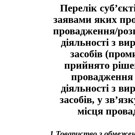
Перелік суб’єкт
заявами яких про
провадження/роз
діяльності з в
засобів (пром
прийнято ріше
провадження 
діяльності з в
засобів, у зв’яз
місця прова
1 Товариство з обмеже