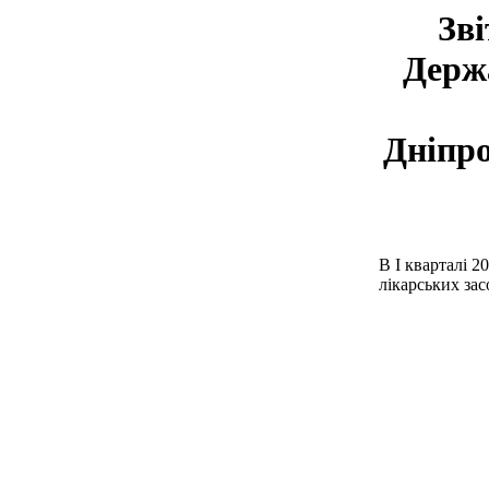
Зві
Держа
Дніпро
В І кварталі 2
лікарських зас