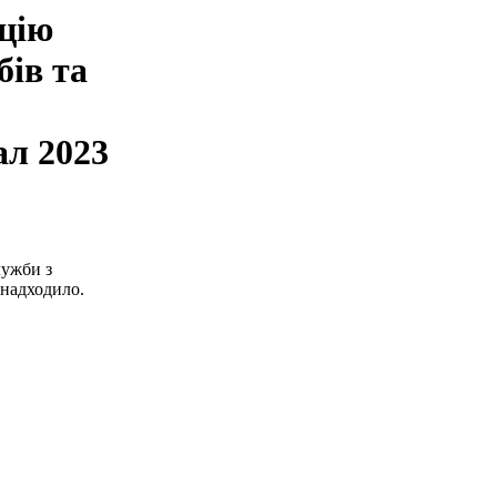
ацію
бів та
ал 2023
лужби з
 надходило.