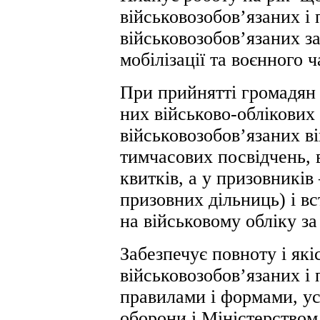
військовозобов’язаних і
військовозобов’язаних з
мобілізації та воєнного ч
При прийнятті громадян 
них військово-облікових
військовозобов’язаних в
тимчасових посвідчень, 
квитків, а у призовникі
призовних дільниць) і в
на військовому обліку з
Забезпечує повноту і якіс
військовозобов’язаних і 
правилами і формами, у
оборони і Міністерством