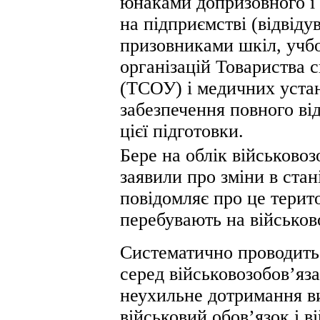
юнаками допризовного і 
на підприємстві (відвід
призовниками шкіл, учбо
організацій Товариства 
(ТСОУ) і медичних устан
забезпечення повного ві
цієї підготовки.
Бере на облік військовоз
заявили про зміни в стані
повідомляє про це терито
перебувають на військов
Систематично проводить
серед військовозобов’яза
неухильне дотримання в
військовий обов’язок і 