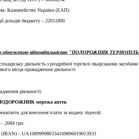
ча- Казначейство України (ЕАП)
ії доходів бюджету – 22011800
о з обмеженою відповідальністю "ПОДОРОЖНИК ТЕРНОПІЛЬ
одарську діяльність з роздрібної торгівлі лікарськими засобами у
вого місця провадження діяльності
адження діяльності:
 ПОДОРОЖНИК мережа аптек
еквізити для внесення плати за видачу ліцензії:
 - 2684 грн.
у (IBAN) – UA108999980334169896019013933