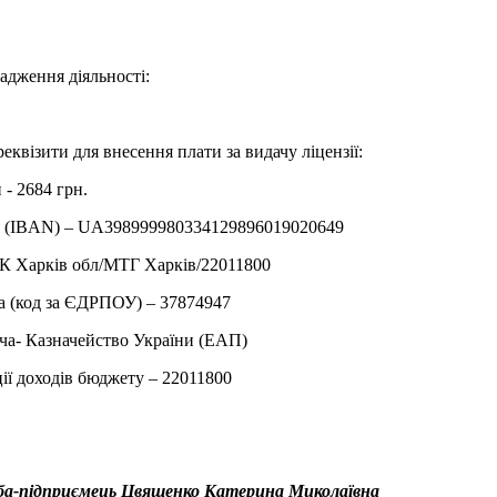
адження діяльності:
еквізити для внесення плати за видачу ліцензії:
 - 2684 грн.
у (IBAN) – UA398999980334129896019020649
К Харків обл/МТГ Харкiв/22011800
а (код за ЄДРПОУ) – 37874947
ча- Казначейство України (ЕАП)
ії доходів бюджету – 22011800
оба-підприємець Цвященко Катерина Миколаївна