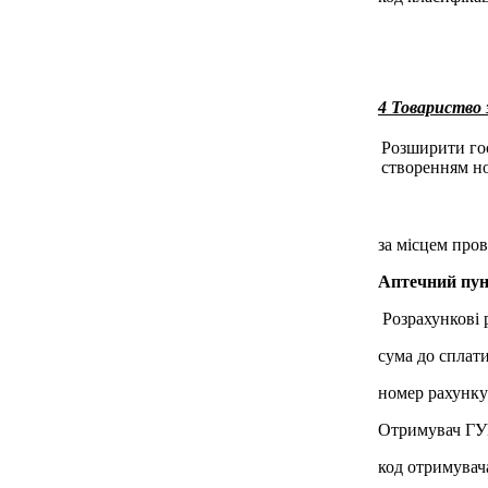
4 Товариств
Розширити госп
створенням но
за місцем пров
Аптечний пун
Розрахункові р
сума до сплати
номер рахунк
Отримувач ГУК
код отримувач