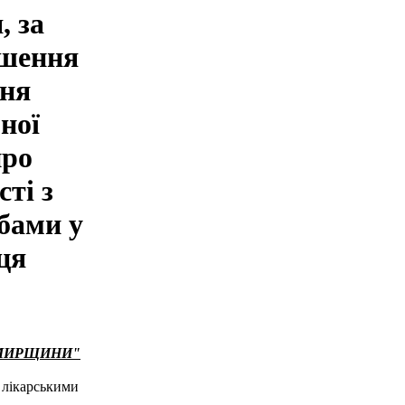
, за
ішення
ння
бної
про
ті з
обами у
ця
ТОМИРЩИНИ"
і лікарськими