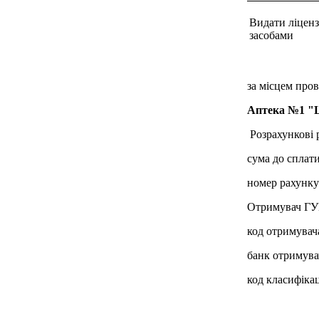
Видати ліценз
засобами
за місцем пров
Аптека №1 "
Розрахункові р
сума до сплати
номер рахунк
Отримувач ГУК
код отримувач
банк отримува
код класифікац