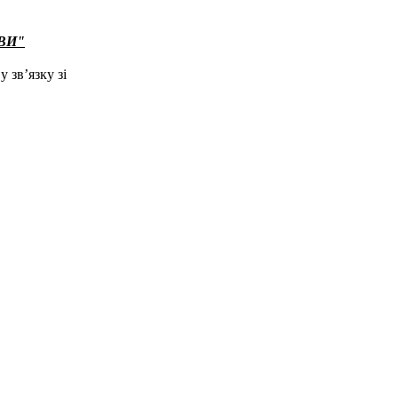
АВИ"
 зв’язку зі