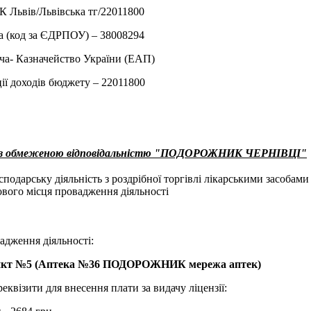
 Львiв/Львівська тг/22011800
а (код за ЄДРПОУ) – 38008294
ча- Казначейство України (ЕАП)
ії доходів бюджету – 22011800
о з обмеженою відповідальністю "ПОДОРОЖНИК ЧЕРНІВЦІ"
одарську діяльність з роздрібної торгівлі лікарськими засобами у
вого місця провадження діяльності
адження діяльності:
нкт №5 (Аптека №36 ПОДОРОЖНИК мережа аптек)
еквізити для внесення плати за видачу ліцензії: