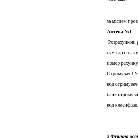
за місцем пров
Аптека №1
Розрахункові р
сума до сплати
номер рахунк
Отримувач ГУ
код отримувач
банк отримува
код класифікац
2 Фізична ос