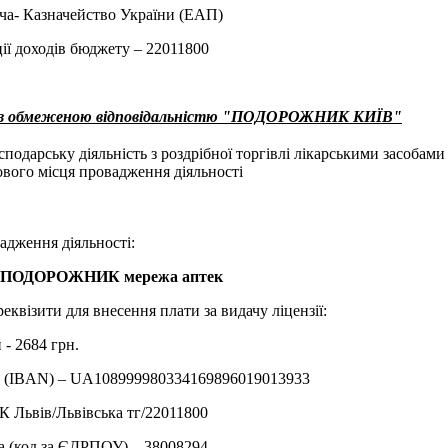
ча- Казначейство України (ЕАП)
ії доходів бюджету – 22011800
о з обмеженою відповідальністю "ПОДОРОЖНИК КИЇВ"
одарську діяльність з роздрібної торгівлі лікарськими засобами у
вого місця провадження діяльності
адження діяльності:
9 ПОДОРОЖНИК мережа аптек
еквізити для внесення плати за видачу ліцензії:
 - 2684 грн.
у (IBAN) – UA108999980334169896019013933
 Львiв/Львівська тг/22011800
а (код за ЄДРПОУ) – 38008294