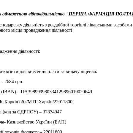
о з обмеженою відповідальністю "ПЕРША ФАРМАЦІЯ ПОЛТ
одарську діяльність з роздрібної торгівлі лікарськими засобами у
вого місця провадження діяльності
адження діяльності:
еквізити для внесення плати за видачу ліцензії:
 - 2684 грн.
у (IBAN) – UA398999980334129896019020649
К Харків обл/МТГ Харкiв/22011800
а (код за ЄДРПОУ) – 37874947
ча- Казначейство України (ЕАП)
ії доходів бюджету – 22011800