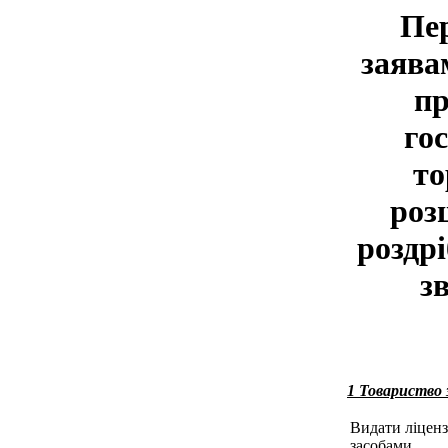
Пер
заява
пр
гос
то
роз
роздрі
з
1 Товариств
Видати ліценз
засобами