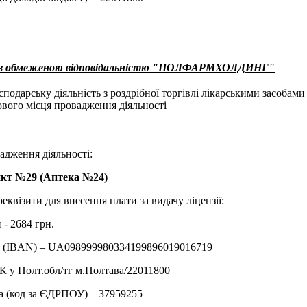
о з обмеженою відповідальністю "ПОЛФАРМХОЛДИНГ"
одарську діяльність з роздрібної торгівлі лікарськими засобами у
вого місця провадження діяльності
адження діяльності:
кт №29 (Аптека №24)
еквізити для внесення плати за видачу ліцензії:
 - 2684 грн.
у (IBAN) – UA098999980334199896019016719
 у Полт.обл/тг м.Полтава/22011800
а (код за ЄДРПОУ) – 37959255