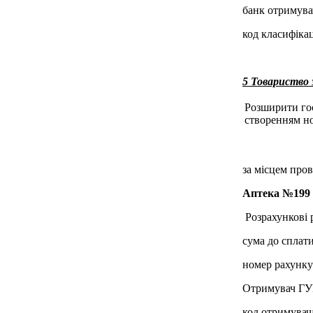
банк отримува
код класифікац
5 Товариств
Розширити госп
створенням но
за місцем пров
Аптека №19
Розрахункові р
сума до сплати
номер рахунк
Отримувач ГУК
код отримувач