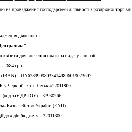
ію на провадження господарської діяльності з роздрібної торгівл
адження діяльності:
Центральна"
еквізити для внесення плати за видачу ліцензії:
 - 2684 грн.
у (IBAN) – UA628999980334149896019023697
 у Черк.обл./тг с.Леськи/22011800
а (код за ЄДРПОУ) – 37930566
ча- Казначейство України (ЕАП)
ії доходів бюджету – 22011800