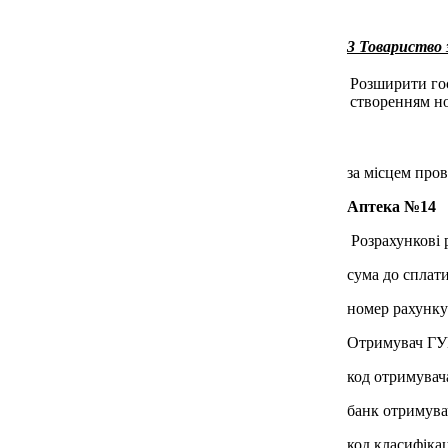
3 Товариств
Розширити госп
створенням но
за місцем пров
Аптека №14
Розрахункові р
сума до сплати
номер рахунк
Отримувач ГУ
код отримувач
банк отримува
код класифікац