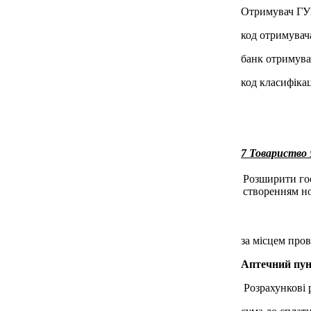
Отримувач ГУК
код отримувач
банк отримува
код класифікац
7 Товариств
Розширити госп
створенням но
за місцем пров
Аптечний пу
Розрахункові р