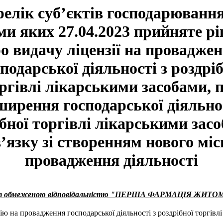
елік суб’єктів господарювання
ми яких 27.04.2023 прийняте р
о видачу ліцензії на провадже
подарської діяльності з роздрі
ргівлі лікарськими засобами, 
ширення господарської діяльнос
бної торгівлі лікарськими зас
в’язку зі створенням нового міс
провадження діяльності
о з обмеженою відповідальністю "ПЕРША ФАРМАЦІЯ ЖИ
ію на провадження господарської діяльності з роздрібної торгівл