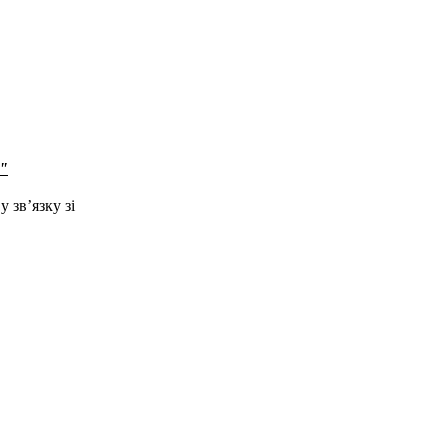
"
 зв’язку зі