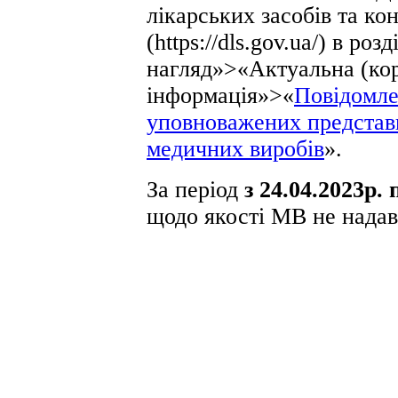
лікарських засобів та к
(https://dls.gov.ua/) в ро
нагляд»>«Актуальна (ко
інформація»>«
Повідомле
уповноважених представн
медичних виробів
».
За період
з 24.04.2023р. 
щодо якості МВ не надав