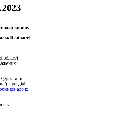
.2023
осподарювання
аській області
ї області
оважених
 Державної
a/) в розділі
обників або їх
лося.