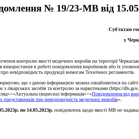
домлення № 19/23-МВ від 15.05
Суб'єктам г
у Черк
ечення контролю якості медичних виробів на території Черкасько
я використання в роботі повідомлення виробників або їх уповн
 про невідповідність продукції вимогам Технічних регламентів.
ормуємо, що з даною інформацією можна ознайомитися на сайті
 з лікарських засобів та контролю за наркотиками (https://dls.gov.u
ляд»>«Актуальна (корисна) інформація»>«
Повідомлення від вир
 представників про невідповідність медичних виробів
».
.05.2023р. по 14.05.2023р.
повідомлень щодо якості МВ не надава