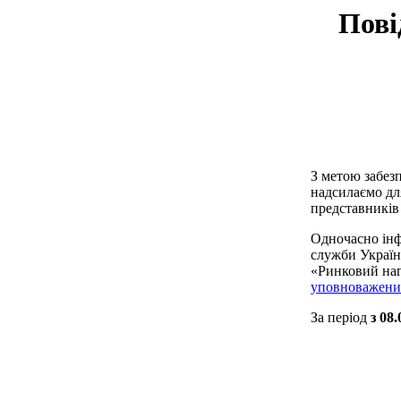
Пові
З метою забезп
надсилаємо дл
представників
Одночасно інф
служби України
«Ринковий наг
уповноважених
За період
з 08