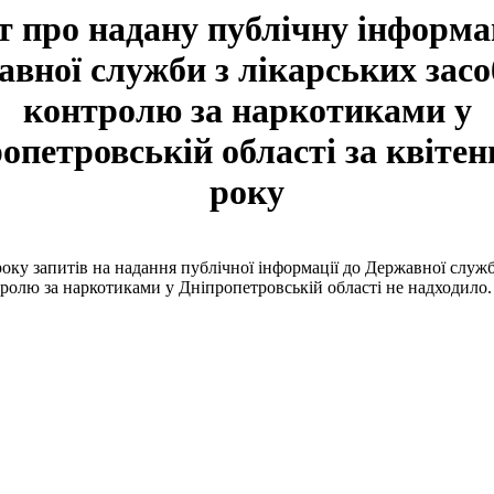
т про надану публічну інформ
вної служби з лікарських засо
контролю за наркотиками у
опетровській області за квітен
року
року запитів на надання публічної інформації до Державної служб
тролю за наркотиками у Дніпропетровській області не надходило.