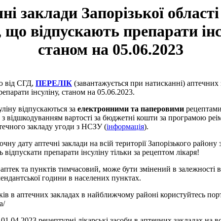
ні заклади Запорізької області
 що відпускають препарати інс
станом на 05.06.2023
ю від СГД,
ПЕРЕЛІК
(завантажується при натисканні) аптечних 
епарати інсуліну, станом на 05.06.2023.
уліну відпускаються за
електронними та паперовими
рецептами
з відшкодуванням вартості за бюджетні кошти за програмою реім
течного закладу угоди з НСЗУ (
інформація
).
чну дату аптечні заклади на всій території Запорізького району
відпускати препарати інсуліну тільки за рецептом лікаря!
аптек та пунктів тимчасовий, може бути змінений в залежності в
мендантської години в населених пунктах.
ків в аптечних закладах в найближчому районі користуйтесь пор
a/
.04.2023 рецептурні лікарські засоби в аптечних закладах на вс