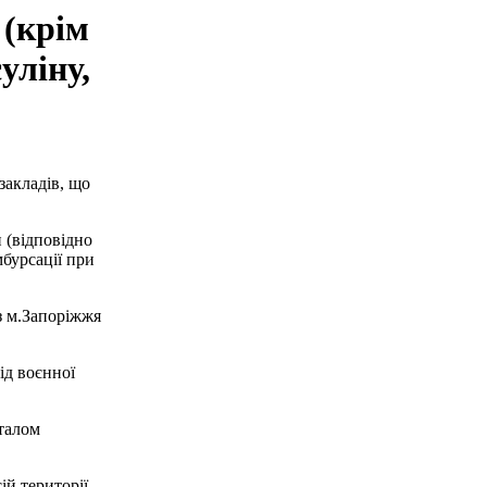
 (крім
уліну,
закладів, що
 (відповідно
бурсації при
 з м.Запоріжжя
ід воєнної
талом
ій території