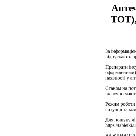
Аптеч
ТОТ),
За інформаціє
відпускають пр
Препарати інс
оформленими) 
наявності у ап
Станом на пото
включно мають 
Режим роботи 
ситуації та ко
Для пошуку лі
https://tabletki.u
ВАЖЛИВО! З 01