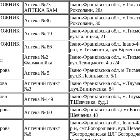
РОЖНИК
Аптека №73
Івано-Франківська обл., м.Рога
В
АПТЕКА БАМ
Роксолани, 28а
РОЖНИК
Івано-Франківська обл., м.Рога
Аптека №36
В
Роксолани, 30
РОЖНИК
Івано-Франківська обл., м.Тисм
Аптека № 19
В
вул.Галицька, 21
РОЖНИК
Івано-Франківська обл., Івано-
Аптека № 86
В
р-н, м.Тисмениця, вул.Вірменськ
Аптека №2
Івано-Франківська обл., м.Тисм
ст
Фармкопійка
вул.Левицького, 4 а /24
рова
Івано-Франківська обл, м.Тисме
Аптека № 5
вул.К.Левицького, 5/1
ова
Аптечний пункт
Івано-Франківська обл., м.Тлума
№3
,вул.Винниченка, 84
ова
Івано-Франківська обл., м. Тлума
Аптека №149
Т.Шевченка, буд.1
рова
Івано-Франківська обл.,смт.Бого
Аптека № 60
Шевченка 48
Івано-Франківська обл., Івано-
рова
Аптечний пункт
р-н, смт.Богородчани, вул.Шевч
№6
"Богородчанська ЦЛ" Богородча
селищної ради