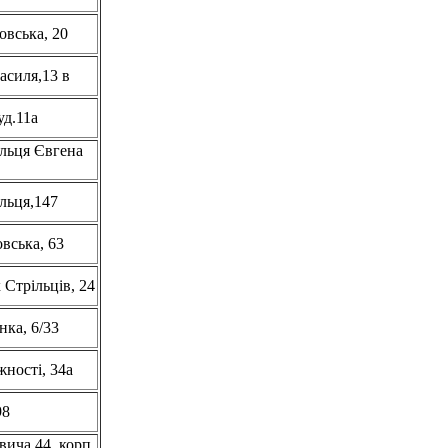
ровська, 20
асиля,13 в
уд.11а
альця Євгена
альця,147
овська, 63
 Стрільців, 24
нка, 6/33
жності, 34а
98
вича 44, корп