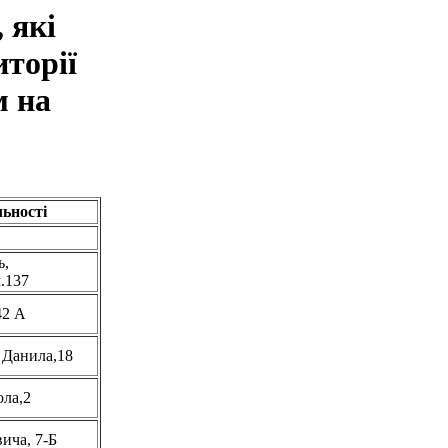
 які
иторії
м на
ьності
ь,
.137
42 А
я Данила,18
ола,2
ича, 7-Б