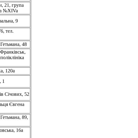
, 21, група
а №XIVa
зальна, 9
6, тел.
 Гетьмана, 48
-Франківськ,
 поліклініка
а, 120а
, 1
ів Січових, 52
льця Євгена
Гетьмана, 89,
овська, 16а