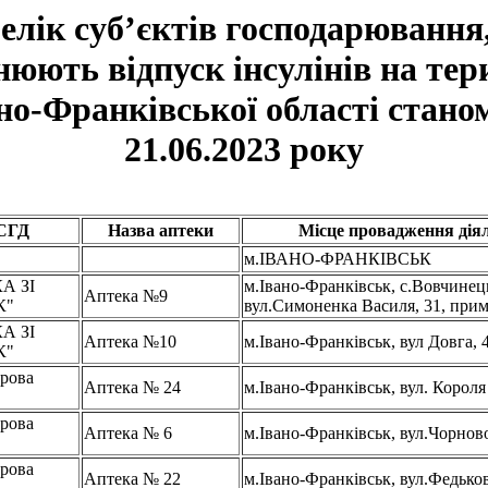
елік суб’єктів господарювання,
нюють відпуск інсулінів на тер
но-Франківської області стано
21.06.2023 року
 СГД
Назва аптеки
Місце провадження діял
м.ІВАНО-ФРАНКІВСЬК
А ЗІ
м.Івано-Франківськ, с.Вовчинец
Аптека №9
К"
вул.Симоненка Василя, 31, прим
А ЗІ
Аптека №10
м.Івано-Франківськ, вул Довга, 
К"
рова
Аптека № 24
м.Івано-Франківськ, вул. Корол
рова
Аптека № 6
м.Івано-Франківськ, вул.Чорнов
рова
Аптека № 22
м.Івано-Франківськ, вул.Федьков