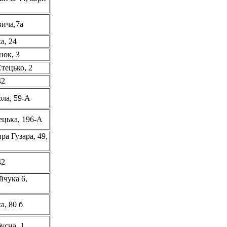
вича,7а
а, 24
нок, 3
тецько, 2
42
ола, 59-А
ецька, 196-А
ра Гузара, 49,
42
йчука 6,
а, 80 б
усна, 1