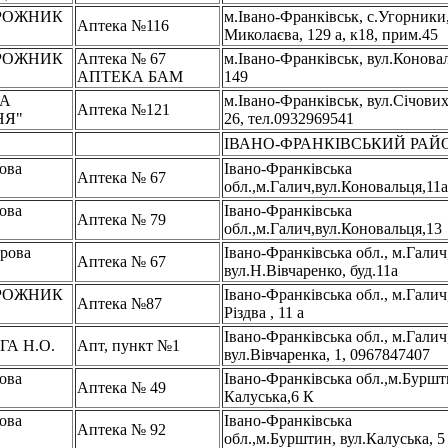
РОЖНИК
м.Івано-Франківськ, с.Угорники,
Аптека №116
В
Миколаєва, 129 а, к18, прим.45
РОЖНИК
Аптека № 67
м.Івано-Франківськ, вул.Конова
В
АПТЕКА БАМ
149
КА
м.Івано-Франківськ, вул.Січових
Аптека №121
НЯ"
26, тел.0932969541
ІВАНО-ФРАНКІВСЬКИЙ РА
ова
Івано-Франківська
Аптека № 67
обл.,м.Галич,вул.Коновальця,11а
ова
Івано-Франківська
Аптека № 79
обл.,м.Галич,вул.Коновальця,13
рова
Івано-Франківська обл., м.Галич
Аптека № 67
вул.Н.Вівчаренко, буд.11а
РОЖНИК
Івано-Франківська обл., м.Галич
Аптека №87
В
Різдва , 11 а
Івано-Франківська обл., м.Галич
А Н.О.
Апт, пункт №1
вул.Вівчаренка, 1, 0967847407
ова
Івано-Франківська обл.,м.Буршти
Аптека № 49
Калуська,6 К
ова
Івано-Франківська
Аптека № 92
обл.,м.Бурштин, вул.Калуська, 5