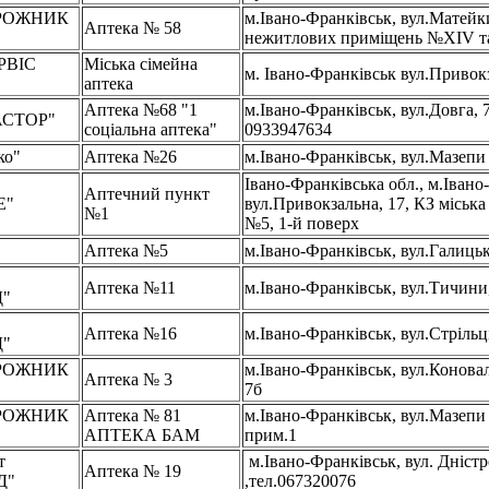
РОЖНИК
м.Івано-Франківськ, вул.Матейки
Аптека № 58
В
нежитлових приміщень №XIV т
РВІС
Міська сімейна
м. Івано-Франківськ вул.Привок
аптека
Аптека №68 "1
м.Івано-Франківськ, вул.Довга, 7
СТОР"
соціальна аптека"
0933947634
ко"
Аптека №26
м.Івано-Франківськ, вул.Мазепи
Івано-Франківська обл., м.Івано
Аптечний пункт
Е"
вул.Привокзальна, 17, КЗ міська
№1
№5, 1-й поверх
"
Аптека №5
м.Івано-Франківськ, вул.Галицьк
Аптека №11
м.Івано-Франківськ, вул.Тичини
"
Аптека №16
м.Івано-Франківськ, вул.Стрільц
"
РОЖНИК
м.Івано-Франківськ, вул.Конова
Аптека № 3
В
7б
РОЖНИК
Аптека № 81
м.Івано-Франківськ, вул.Мазепи 
В
АПТЕКА БАМ
прим.1
т
м.Івано-Франківськ, вул. Дністр
Аптека № 19
Д"
,тел.067320076