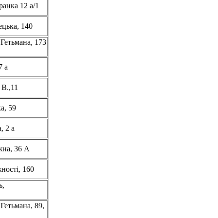
ранка 12 а/1
ецька, 140
 Гетьмана, 173
7 а
 В.,11
а, 59
, 2 а
жна, 36 А
ності, 160
ь,
Гетьмана, 89,