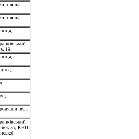
тин, площа
тин, площа
ениця,
Франківський
а, 19
ениця,
ниця,
ч
ч ,
родчани, вул.
Франківський
енка, 35, КНП
нської