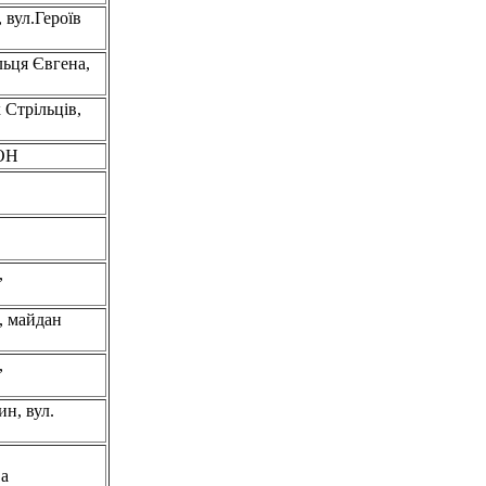
 вул.Героїв
льця Євгена,
 Стрільців,
ЙОН
,
, майдан
,
н, вул.
 а