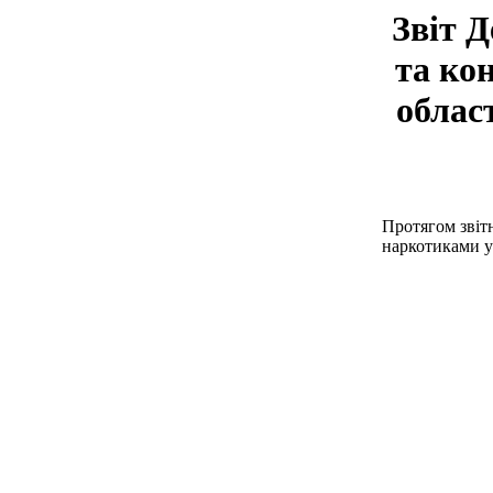
Звіт Д
та ко
облас
Протягом звітн
наркотиками у