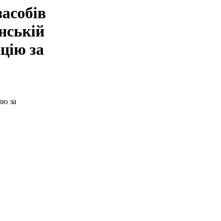
засобів
нській
цію за
лю за