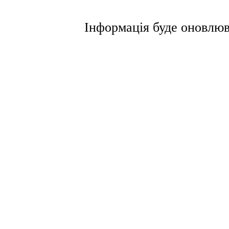
І
нформація буде оновлюв