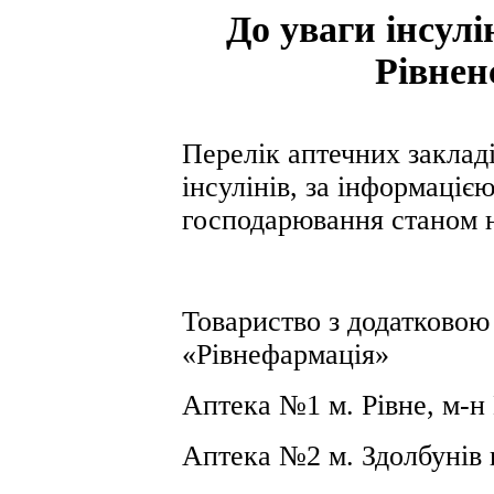
До уваги інсул
Рівнен
Перелік апте
чних заклад
інсулінів, за інформаціє
господарювання станом 
Товариство з додатковою
«Рівнефармація»
Аптека №1 м.
Рівне, м-н
Аптека №2 м.
Здолбунів 