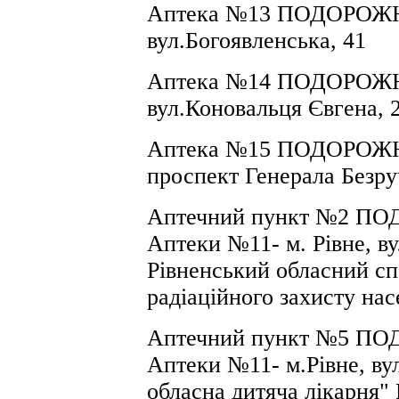
Аптека №13 ПОДОРОЖНИ
вул.
Богоявленська, 41
Аптека №14 ПОДОРОЖНИ
вул.
Коновальця Євгена, 
Аптека №1
5
ПОДОРОЖНИК
проспект Генерала Безру
Аптечний пункт №2 ПО
Аптеки №11- м.
Рівне, в
Рівненський обласний сп
радіаційного захисту нас
Аптечний пункт №
5
ПОД
Аптеки №11
-
м.Рівне, ву
обласна дитяча лікарня" 