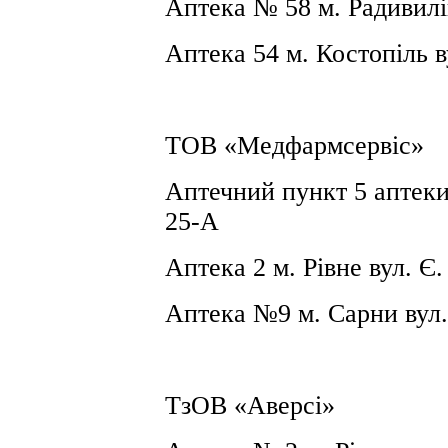
Аптека №
58 м
. Радивилі
Аптека
54 м
. Костопіль в
ТОВ
«
Медфармсервіс
»
А
птечний пункт 5 аптек
25-А
А
птека
2 м
. Рівне вул. Є
Аптека №9 м. Сарни вул.
ТзОВ «Аверсі»