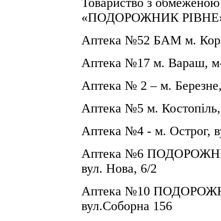
Товариство з обмеженою 
«ПОДОРОЖНИК РІВНЕ
А
птека
№
52 БАМ м. Коре
А
птека
№
17 м
. Вараш, м
Аптека № 2 – м. Березне,
А
птека
№
5 м
.
Костопіль,
Аптека №4 - м.
Острог, в
Аптека №6 ПОДОРОЖНИК
вул.
Нова, 6/2
Аптека №
10
ПОДОРОЖНИК
вул.
Соборна 156