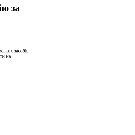
ію за
рських засобів
ити на