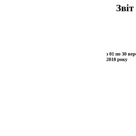
Звіт
з
01
по
30 вер
201
8
року