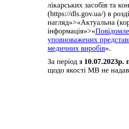
лікарських засобів та к
(https://dls.gov.ua/) в ро
нагляд»>«Актуальна (ко
інформація»>«
Повідомле
уповноважених представн
медичних виробів
».
За період
з 10.07.2023р. 
щодо якості МВ не надав