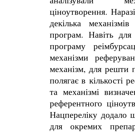
аналізували ме
ціноутворення. Нараз
декілька механізмів
програм. Навіть для 
програму реімбурсац
механізми реферува
механізм, для решти 
полягає в кількості 
та механізмі визнач
референтного ціноутв
Нацпереліку додало щ
для окремих препар