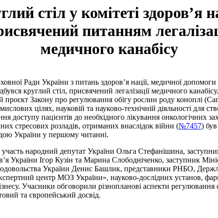
глий стіл у комітеті здоров’я на
рисвячений питанням легалізац
медичного канабісу
ховної Ради України з питань здоров’я нації, медичної допомоги
дбувся круглий стіл, присвячений легалізації медичного канабісу
й проєкт Закону про регулювання обігу рослин роду коноплі (Can
ислових цілях, науковій та науково-технічній діяльності для ст
ня доступу пацієнтів до необхідного лікування онкологічних за
них стресових розладів, отриманих внаслідок війни (
№7457
) бу
ою України у першому читанні.
и участь народний депутат України Ольга Стефанішина, заступни
в’я України Ігор Кузін та Марина Слободніченко, заступник Міні
родовольства України Денис Башлик, представники РНБО, Держ
спертний центр МОЗ України», науково-дослідних установ, фа
бізнесу. Учасники обговорили різнопланові аспекти регулювання 
ітовий та європейський досвід.