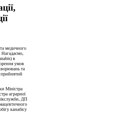
ції,
ії
 та медичного
. Нагадаємо,
nabis) в
ворення умов
хворювань та
в прийнятий
ки Міністра
стра аграрної
лікслужби, ДП
рмацевтичного
обігу канабісу