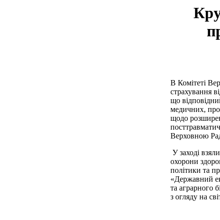
Кру
п
В Комітеті Вер
страхування ві
що відповідни
медичних, пром
щодо розширен
посттравматич
Верховною Рад
У заході взял
охорони здоро
політики та п
«Державний ек
та аграрного 
з огляду на св