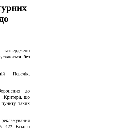
турних
до
 затверджено
пускаються без
ій Перелік,
боронених до
 «Критерії, що
о пункту таких
, рекламування
№ 422. Всього