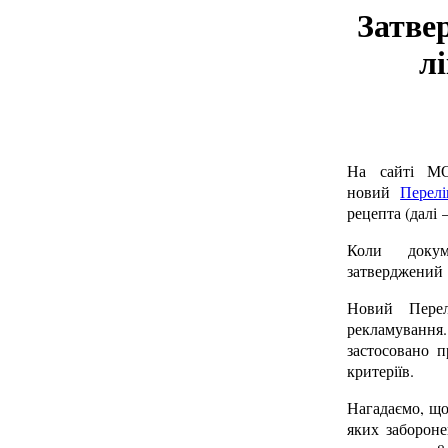
Затве
л
На сайті М
новий
Перелі
рецепта (далі 
Коли докум
затверджений
Новий Перел
рекламування.
застосовано п
критеріїв.
Нагадаємо, що
яких заборон