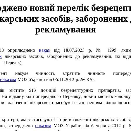
рджено новий перелік безрецеп
ікарських засобів, заборонених 
рекламування
ОЗ оприлюднено
наказ
від 18.07.2023 р. № 1295, яким
к
лікарських засобів, заборонених до рекламування, які від
— Перелік).
ент набуде чинності, втратить чинність попередн
наказом
МОЗ України від 06.11.2012 р. № 876.
ік містить 513 позицій безрецептурних препаратів, за
 На відміну від попереднього Переліку, новий містить колонку
ри включенні лікарського засобу» із зазначенням відповідног
 критерії, які застосовуються при визначенні лікарських засобів
ено, затверджено
наказом
МОЗ України від 6 червня 2012 р. 