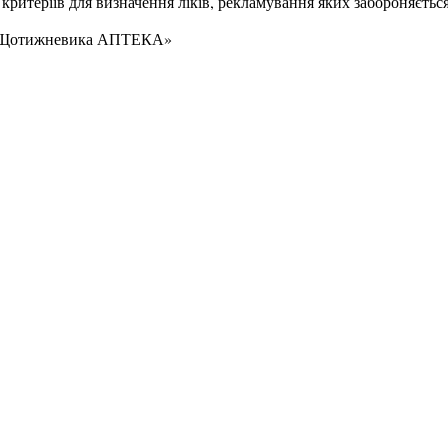
критеріїв для визначення ліків, рекламування яких забороняється
«Щотижневика АПТЕКА»