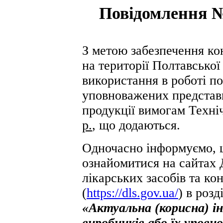
Повідомлення №
З метою забезпечення ко
на території Полтавської
використання в роботі по
уповноважених представн
продукції вимогам Техні
р.
, що додаються.
Одночасно інформуємо, 
ознайомитися на сайтах 
лікарських засобів та к
(
https://dls.gov.ua/
) в розд
«Актуальна (корисна) і
виробників або їх упов