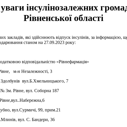
 уваги інсулінозалежних грома
Рівненської області
них закладів
, які здійснюють відпуск інсулінів, за інформацією
, щ
подарювання
станом на
27.09
.202
3
року:
додатковою відповідальністю «Рівнефармація»
Рівне, м-н Незалежності, 3
 Здолбунів вул.Б.Хмельницького, 7
 № 3
м. Рівне, вул. Соборна 187
Рівне,вул..Набережна,6
убно, вул.Сурмичі, 99, прим.21
.Млинів, вул. С. Бандери, 36