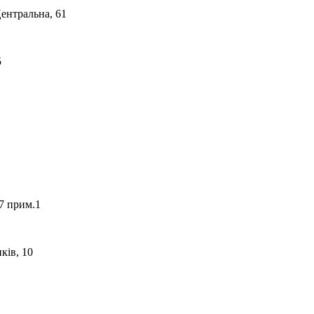
Центральна, 61
5
 7 прим.1
ків, 10