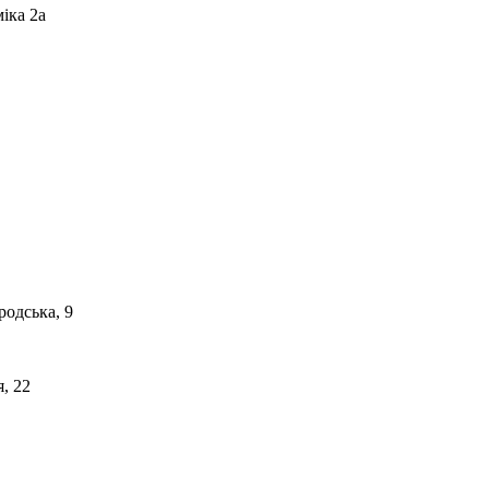
іка 2а
родська, 9
, 22