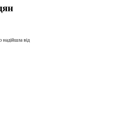
дян
о надійшла від