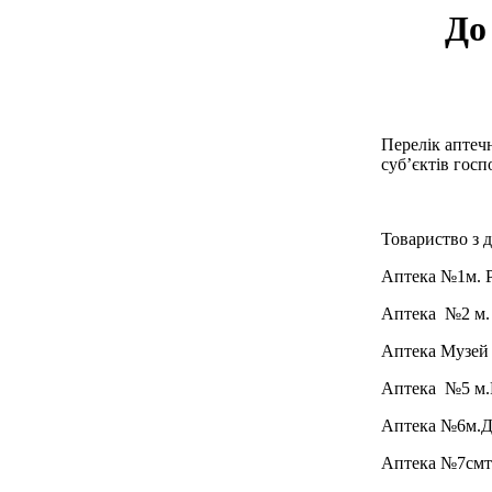
До
Перелік апте
ч
суб
’
єктів гос
Товариство з 
Аптека №1
м. 
Аптека №2
м.
Аптека Музей
Аптека №5
м.
Аптека №6
м.Д
Аптека №7
смт