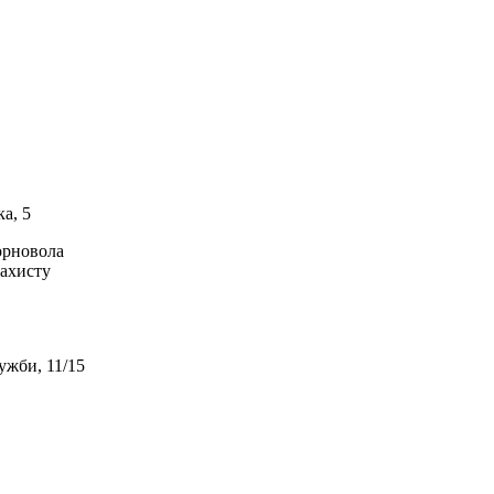
ка, 5
Чорновола
захисту
ужби, 11/15