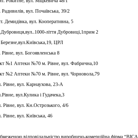
мт. Рокитне, вул. Міцкевича 48/1
. Радивилів, вул. Почаївська, 39/2
т. Демидівка, вул. Кооперативна, 5
.Дубровиця,вул..1000-ліття Дубровиці,1прим 2
 Березне,вул.Київська,19, ЦРЛ
. Рівне, вул. Богоявленська 8
нкт №1 Аптеки №70
м. Рівне, вул. Фабрична,10
т №2 Аптеки №70 м. Рівне, вул. Чорновола,79
. Рівне, вул. Карнаухова, 23-А
.Рівне, вул.Кулика і Гудачека,3
. Рівне, вул. Кн.Острозького, 4/6
. Рівне, вул. Київська, 46
обмеженою відповідальністю виробничо-комерційна фірма “ВІС