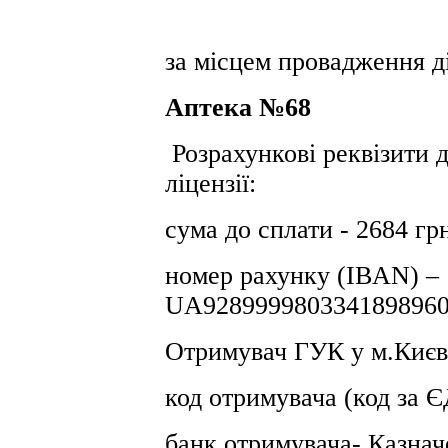
за місцем провадження ді
Аптека №68
Розрахункові реквізити 
ліцензії:
сума до сплати - 2684 гр
номер рахунку (IBAN) –
UA9289999803341898960
Отримувач ГУК у м.Києв
код отримувача (код за
банк отримувача- Казнач