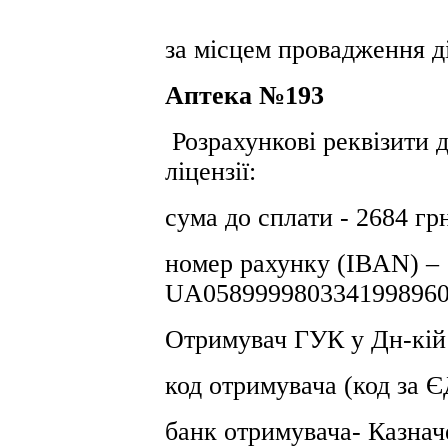
за місцем провадження ді
Аптека №193
Розрахункові реквізити 
ліцензії:
сума до сплати - 2684 гр
номер рахунку (IBAN) –
UA0589999803341998960
Отримувач ГУК у Дн-кiй
код отримувача (код за
банк отримувача- Казнач