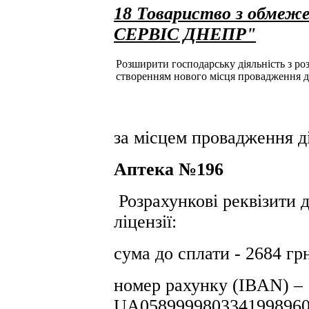
18 Товариство з обмеж
СЕРВІС ДНЕПР"
Розширити господарську діяльність з розд
створенням нового місця провадження д
за місцем провадження ді
Аптека №196
Розрахункові реквізити 
ліцензії:
сума до сплати - 2684 гр
номер рахунку (IBAN) –
UA0589999803341998960