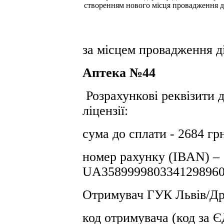
створенням нового місця провадження д
за місцем провадження ді
Аптека №44
Розрахункові реквізити 
ліцензії:
сума до сплати - 2684 гр
номер рахунку (IBAN) –
UA3589999803341298960
Отримувач ГУК Львiв/Др
код отримувача (код за