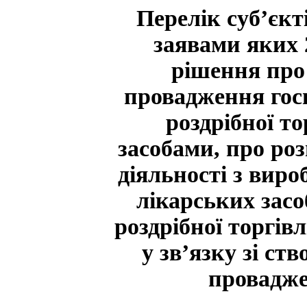
Перелік суб’єкт
заявами яких 
рішення про 
провадження госп
роздрібної т
засобами, про ро
діяльності з вир
лікарських засо
роздрібної торгів
у зв’язку зі ст
провадже