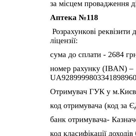
за місцем провадження ді
Аптека №118
Розрахункові реквізити 
ліцензії:
сума до сплати - 2684 гр
номер рахунку (IBAN) –
UA9289999803341898960
Отримувач ГУК у м.Києв
код отримувача (код за
банк отримувача- Казнач
код класифікації доході