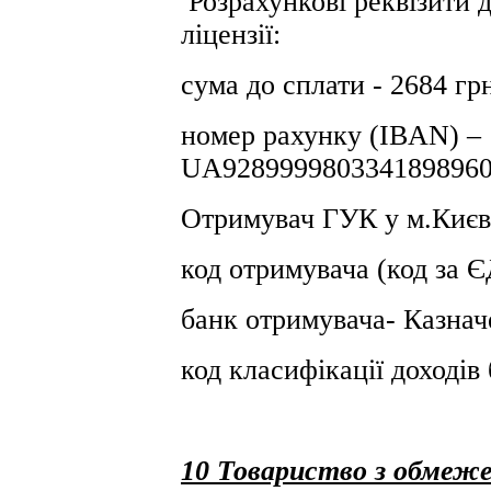
Розрахункові реквізити 
ліцензії:
сума до сплати - 2684 гр
номер рахунку (IBAN) –
UA9289999803341898960
Отримувач ГУК у м.Києв
код отримувача (код за
банк отримувача- Казнач
код класифікації доході
10 Товариство з обмеже