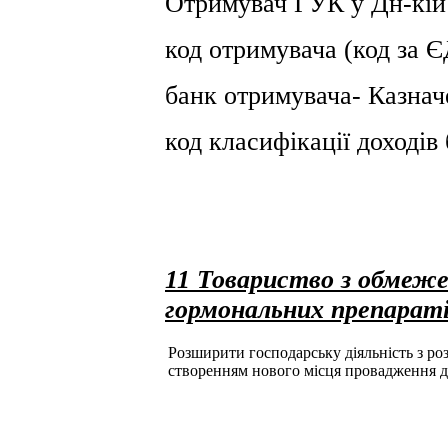
Отримувач ГУК у Дн-кiй
код отримувача (код за
банк отримувача- Казнач
код класифікації доході
11 Товариство з обмеж
гормональних препарат
Розширити господарську діяльність з розд
створенням нового місця провадження д