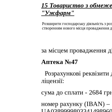
15 Товариство з обмеже
"Ужфарм"
Розширити господарську діяльність з розд
створенням нового місця провадження д
за місцем провадження ді
Аптека №47
Розрахункові реквізити 
ліцензії:
сума до сплати - 2684 гр
номер рахунку (IBAN) –
UA0389999803341498960