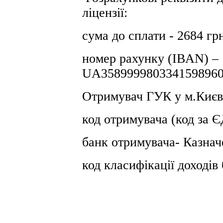
ліцензії:
сума до сплати - 2684 гр
номер рахунку (IBAN) –
UA3589999803341598960
Отримувач ГУК у м.Києв
код отримувача (код за
банк отримувача- Казнач
код класифікації доході