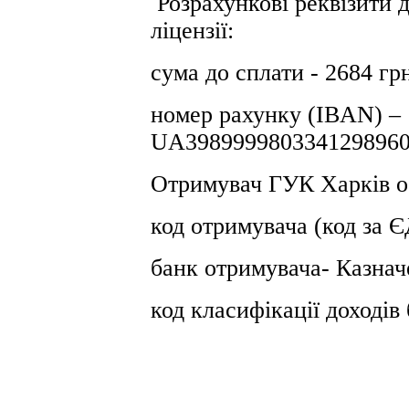
Розрахункові реквізити 
ліцензії:
сума до сплати - 2684 гр
номер рахунку (IBAN) –
UA3989999803341298960
Отримувач ГУК Харків о
код отримувача (код за
банк отримувача- Казнач
код класифікації доході