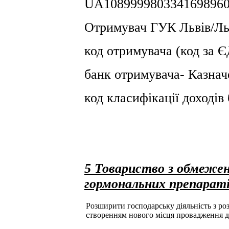
UA1089999803341698960
Отримувач ГУК Львiв/Льв
код отримувача (код за
банк отримувача- Казнач
код класифікації доході
5 Товариство з обмеже
гормональних препарат
Розширити господарську діяльність з розд
створенням нового місця провадження д