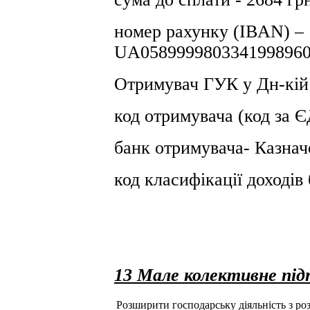
номер рахунку (IBAN) –
UA0589999803341998960
Отримувач ГУК у Дн-кiй
код отримувача (код за
банк отримувача- Казнач
код класифікації доході
13 Мале колективне пі
Розширити господарську діяльність з розд