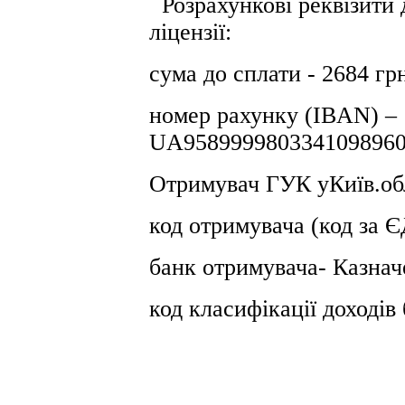
Розрахункові реквізити 
ліцензії:
сума до сплати - 2684 гр
номер рахунку (IBAN) –
UA9589999803341098960
Отримувач ГУК уКиїв.об
код отримувача (код за
банк отримувача- Казнач
код класифікації доході