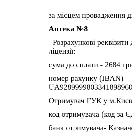
за місцем провадження ді
Аптека №8
Розрахункові реквізити 
ліцензії:
сума до сплати - 2684 гр
номер рахунку (IBAN) –
UA9289999803341898960
Отримувач ГУК у м.Києв
код отримувача (код за
банк отримувача- Казнач