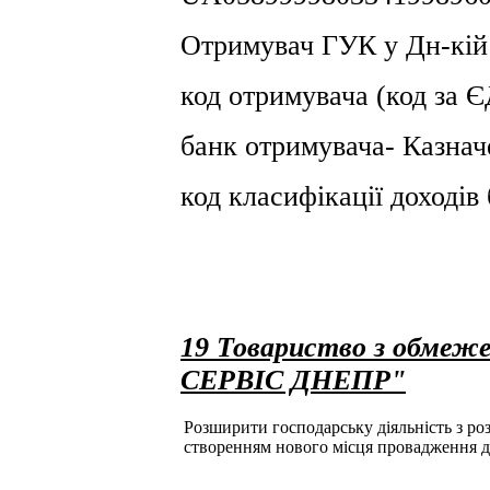
Отримувач ГУК у Дн-кiй
код отримувача (код за
банк отримувача- Казнач
код класифікації доході
19 Товариство з обмеж
СЕРВІС ДНЕПР"
Розширити господарську діяльність з розд
створенням нового місця провадження д