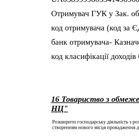
Отримувач ГУК у Зак. об
код отримувача (код за
банк отримувача- Казнач
код класифікації доході
16 Товариство з обмеж
НЦ"
Розширити господарську діяльність з розд
створенням нового місця провадження д