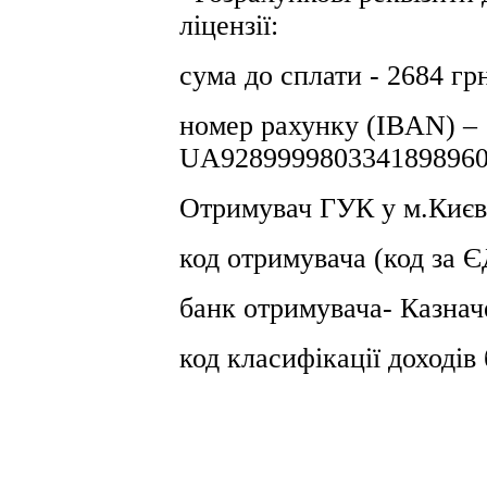
ліцензії:
сума до сплати - 2684 гр
номер рахунку (IBAN) –
UA9289999803341898960
Отримувач ГУК у м.Києв
код отримувача (код за
банк отримувача- Казнач
код класифікації доході