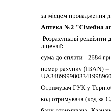
за місцем провадження ді
Аптека №2 "Сімейна а
Розрахункові реквізити 
ліцензії:
сума до сплати - 2684 гр
номер рахунку (IBAN) –
UA3489999803341998960
Отримувач ГУК у Терн.об
код отримувача (код за
банк отримувача- Казнач