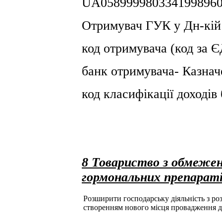
UA0589999803341998960
Отримувач ГУК у Дн-кiй
код отримувача (код за
банк отримувача- Казнач
код класифікації доході
8 Товариство з обмеже
гормональних препарат
Розширити господарську діяльність з розд
створенням нового місця провадження д