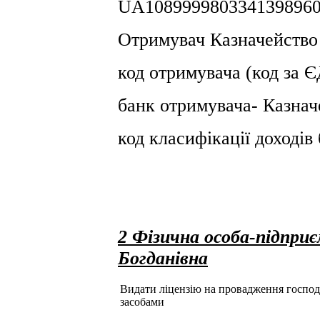
UA1089999803341398960
Отримувач Казначейство У
код отримувача (код за
банк отримувача- Казнач
код класифікації доході
2 Фізична особа-підпри
Богданівна
Видати ліцензію на провадження господар
засобами