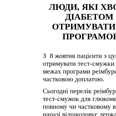
ЛЮДИ, ЯКІ Х
ДІАБЕТОМ 
ОТРИМУВАТИ
ПРОГРАМОЮ
З 8 жовтня пацієнти з ц
отримувати тест-смужки 
межах програми реімбурса
частковою доплатою.
Сьогодні перелік реімбу
тест-смужок для глюкомет
повному чи частковому в
наразі відшкодовує держа