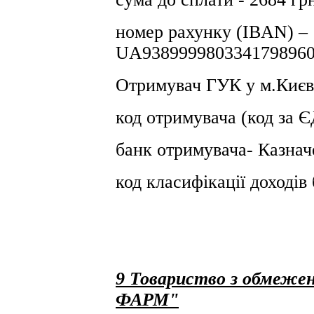
номер рахунку (IBAN) –
UA9389999803341798960
Отримувач ГУК у м.Києв
код отримувача (код за
банк отримувача- Казнач
код класифікації доході
9 Товариство з обмежен
ФАРМ"