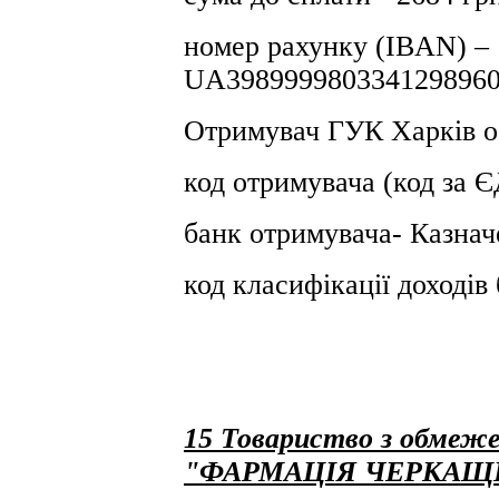
номер рахунку (IBAN) –
UA3989999803341298960
Отримувач ГУК Харків о
код отримувача (код за
банк отримувача- Казнач
код класифікації доході
15 Товариство з обмеже
"ФАРМАЦІЯ ЧЕРКАЩ