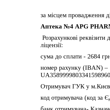
за місцем провадження ді
Аптека №4 APG PHA
Розрахункові реквізити д
ліцензії:
сума до сплати - 2684 гр
номер рахунку (IBAN) –
UA3589999803341598960
Отримувач ГУК у м.Києв
код отримувача (код за
банк отримувача- Казнач