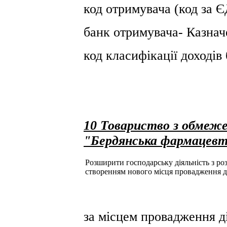
код отримувача (код за
банк отримувача- Казнач
код класифікації доході
10 Товариство з обмеже
"Бердянська фармацевт
Розширити господарську діяльність з розд
створенням нового місця провадження д
за місцем провадження ді