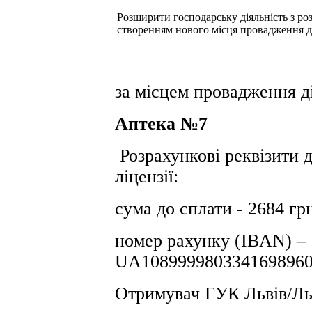
Розширити господарську діяльність з розд
створенням нового місця провадження д
за місцем провадження ді
Аптека №7
Розрахункові реквізити д
ліцензії:
сума до сплати - 2684 гр
номер рахунку (IBAN) –
UA1089999803341698960
Отримувач ГУК Львiв/Льв