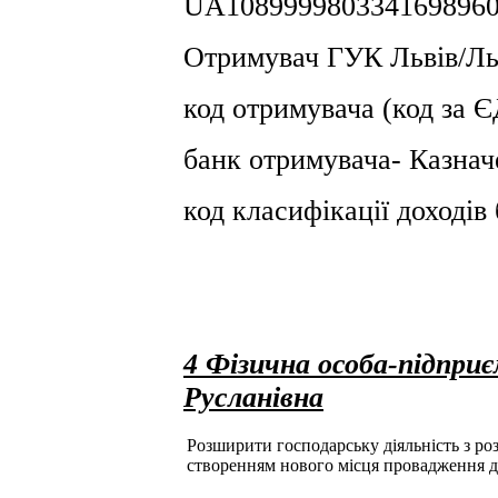
UA1089999803341698960
Отримувач ГУК Львiв/Льв
код отримувача (код за
банк отримувача- Казнач
код класифікації доході
4 Фізична особа-підпри
Русланівна
Розширити господарську діяльність з розд
створенням нового місця провадження д