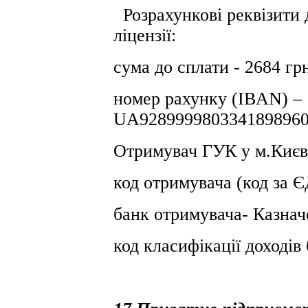
Розрахункові реквізити 
ліцензії:
сума до сплати - 2684 гр
номер рахунку (IBAN) –
UA9289999803341898960
Отримувач ГУК у м.Києв
код отримувача (код за
банк отримувача- Казнач
код класифікації доході