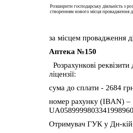
Розширити господарську діяльність з розд
створенням нового місця провадження д
за місцем провадження ді
Аптека №150
Розрахункові реквізити 
ліцензії:
сума до сплати - 2684 гр
номер рахунку (IBAN) –
UA0589999803341998960
Отримувач ГУК у Дн-кiй