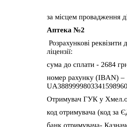
за місцем провадження ді
Аптека №2
Розрахункові реквізити д
ліцензії:
сума до сплати - 2684 гр
номер рахунку (IBAN) –
UA3889999803341598960
Отримувач ГУК у Хмел.о
код отримувача (код за
банк отримувача- Казнач