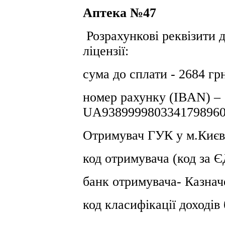
Аптека №47
Розрахункові реквізити д
ліцензії:
сума до сплати - 2684 гр
номер рахунку (IBAN) –
UA9389999803341798960
Отримувач ГУК у м.Києв
код отримувача (код за
банк отримувача- Казнач
код класифікації доході