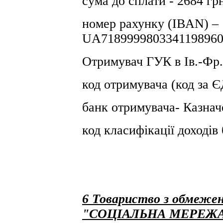
сума до сплати - 2684 гр
номер рахунку (IBAN) –
UA7189999803341198960
Отримувач ГУК в Iв.-Фр.
код отримувача (код за
банк отримувача- Казнач
код класифікації доході
6 Товариство з обмежен
"СОЦІАЛЬНА МЕРЕЖ