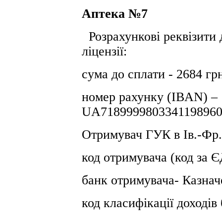
Аптека №7
Розрахункові реквізити 
ліцензії:
сума до сплати - 2684 гр
номер рахунку (IBAN) –
UA7189999803341198960
Отримувач ГУК в Iв.-Фр.
код отримувача (код за
банк отримувача- Казнач
код класифікації доході