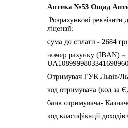
Аптека №53 Ощад Апт
Розрахункові реквізити д
ліцензії:
сума до сплати - 2684 гр
номер рахунку (IBAN) –
UA1089999803341698960
Отримувач ГУК Львiв/Льв
код отримувача (код за
банк отримувача- Казнач
код класифікації доході