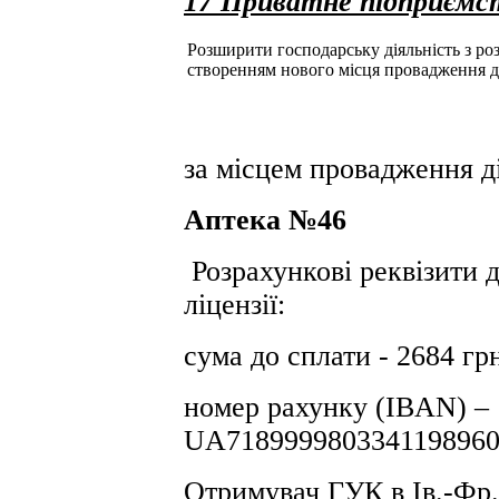
17 Приватне підприємс
Розширити господарську діяльність з розд
створенням нового місця провадження д
за місцем провадження ді
Аптека №46
Розрахункові реквізити д
ліцензії:
сума до сплати - 2684 гр
номер рахунку (IBAN) –
UA7189999803341198960
Отримувач ГУК в Iв.-Фр.