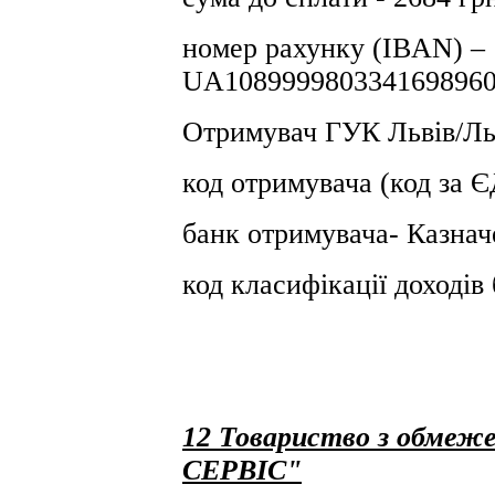
номер рахунку (IBAN) –
UA1089999803341698960
Отримувач ГУК Львiв/Льв
код отримувача (код за
банк отримувача- Казнач
код класифікації доході
12 Товариство з обмеж
СЕРВІС"