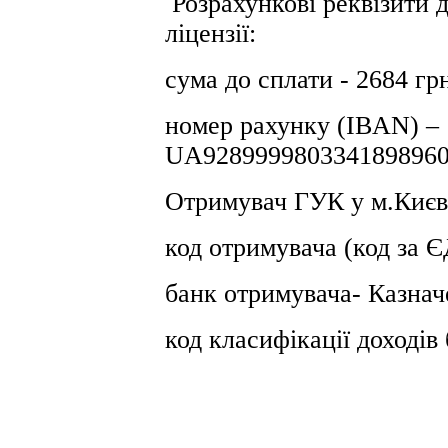
Розрахункові реквізити д
ліцензії:
сума до сплати - 2684 гр
номер рахунку (IBAN) –
UA9289999803341898960
Отримувач ГУК у м.Києв
код отримувача (код за
банк отримувача- Казнач
код класифікації доході