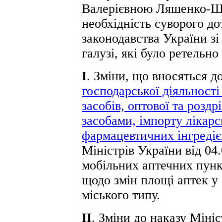
Валерієвною Ляшенко-Ще
необхідність суворого д
законодавства України зі
галузі, які було ретельно
І
. Зміни, що вносяться д
господарської діяльності
засобів, оптової та роздр
засобами, імпорту лікарс
фармацевтичних інгредіє
Міністрів України від 0
мобільних аптечних пунк
щодо змін площі аптек у
міського типу.
ІІ
. Зміни до наказу Міні