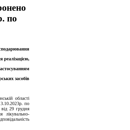
ронено
р. по
арювання
зацією,
уванням
асобів
нській області
3.10.2023р. по
 від 29 грудня
 лікувально-
дповідальність