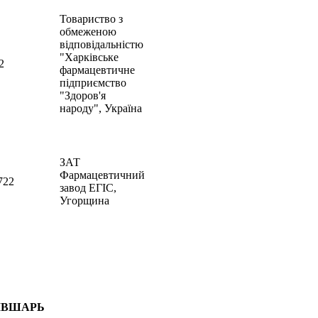
Товариство з
обмеженою
відповідальністю
"Харківське
2
фармацевтичне
підприємство
"Здоров'я
народу", Україна
ЗАТ
Фармацевтичний
9А0722
завод ЕГІС,
Угорщина
ШАРЬ