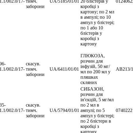
1.1/002.0/17-
тимч.
UA/5185/01/01
20 блістерів у
0124062
заборони
коробці з
картону; по 2 мл
в ампулі; по 10
ампул у блістері;
по 1 або 10
блістерів у
коробці з
картону
ГЛЮКОЗА,
розчин для
96-
скасув.
інфузій, 50 мг/
1.1/002.0/17-
тимч.
UA/6411/01/01
АВ213/1
мл по 200 мл у
заборони
пляшках
скляних
СИБАЗОН,
розчин для
ін'єкцій, 5 мг/мл
35-
скасув.
по 2 мл в
1.1/002.0/17-
тимч.
UA/5794/01/01
ампулі; по 5
0740222
заборони
ампул у блістері;
по 2 блістери в
коробці з
картону