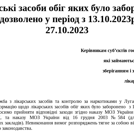
ські засоби обіг яких було забо
дозволено у період з 13.10.2023
27.10.2023
Керівникам суб’єктів господ
які займаються реалі
зберіганням і застос
лікарських з
ба з лікарських засобів та контролю за наркотиками у Луга
ормацію щодо лікарських засобів обіг яких було заборонено з 1
осимо прийняти відповідні заходи згідно наказу МОЗ України
, та наказу МОЗ України від 16 грудня 2003 №584 (для
х закладів). Невиконання вимог розпоряджень тягне за собою ві
 законодавства.