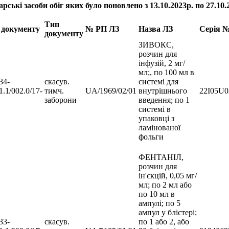
арські засоби обіг яких було поновлено з
13
.10.2023р. по
27
.10.
Тип
документу
№ РП ЛЗ
Назва ЛЗ
Серія 
документу
ЗИВОКС,
розчин для
інфузій, 2 мг/
мл;, по 100 мл в
34-
скасув.
системі для
1.1/002.0/17-
тимч.
UA/1969/02/01
внутрішнього
22I05U0
заборони
введення; по 1
системі в
упаковці з
ламінованої
фольги
ФЕНТАНІЛ,
розчин для
ін'єкцій, 0,05 мг/
мл; по 2 мл або
по 10 мл в
ампулі; по 5
ампул у блістері;
33-
скасув.
по 1 або 2, або