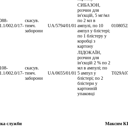
СИБАЗОН,
розчин для
ін'єкцій, 5 мг/мл
088-
скасув.
по 2 мл в
1.1/002.0/17-
тимч.
UA/5794/01/01
ампулі, по 10
0108052
заборони
ампул у блістері;
по 1 блістеру у
коробці з
картону
ЛІДОКАЇН,
розчин для
ін'єкцій 2 % по 2
108-
скасув.
мл в ампулі; по
1.1/002.0/17-
тимч.
UA/0655/01/01
5 ампул у
Т02
заборони
блістері; по 2
блістери у
картонній
упаковці
начальника служби Максим КІВ