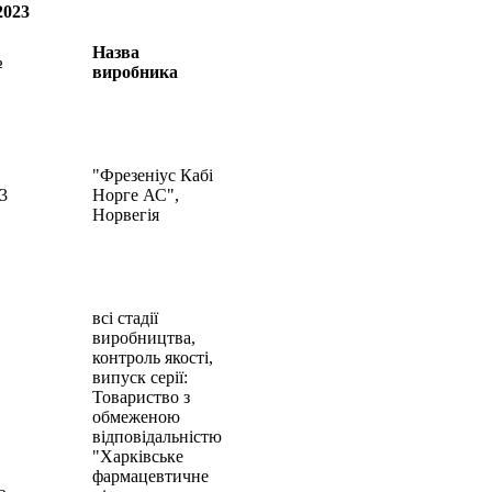
2023
Назва
№
виробника
"Фрезеніус Кабі
3
Норге АС",
Норвегія
всі стадії
виробництва,
контроль якості,
випуск серії:
Товариство з
обмеженою
відповідальністю
"Харківське
фармацевтичне