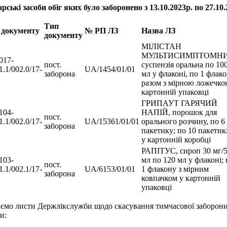
арські засоби обіг яких було заборонено з
13
.10.2023р. по
27
.10
Тип
документу
№ РП ЛЗ
Назва ЛЗ
документу
МІЛІСТАН
МУЛЬТИСИМПТОМНИ
017-
пост.
суспензія оральна по 10
1.1/002.0/17-
UA/1454/01/01
заборона
мл у флаконі, по 1 флак
разом з мірною ложечко
картонній упаковці
ГРИПАУТ ГАРЯЧИЙ
104-
НАПІЙ, порошок для
пост.
1.1/002.0/17-
UA/15361/01/01
орального розчину, по 6 
заборона
пакетику; по 10 пакетик
у картонній коробці
РАПІТУС, сироп 30 мг/
103-
мл по 120 мл у флаконі; 
пост.
1.1/002.1/17-
UA/6153/01/01
1 флакону з мірним
заборона
ковпачком у картонній
упаковці
ємо листи Держлікслужби щодо скасування тимчасової заборони 
и: