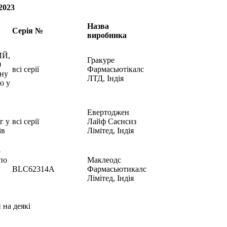
.2023
Назва
Серія №
виробника
Й,
Гракуре
0
всі серії
Фармасьютікалс
ону
ЛТД, Індія
ю у
Евертоджен
г у
всі серії
Лайф Саєнсиз
ів
Лімітед, Індія
5
по
Маклеодс
BLC62314A
Фармасьютикалс
Лімітед, Індія
на деякі