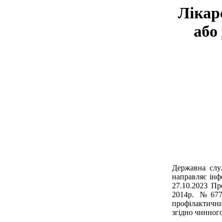
Лікар
або 
Державна служ
направляє інф
27.10.2023 Пр
2014р. №677
профілактични
згідно чинного