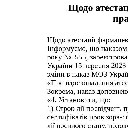
Щодо атестац
пра
Щодо атестації фармацев
Інформуємо, що наказом 
року №1555, зареєстрова
України 15 вересня 2023
зміни в наказ МОЗ Украї
«Про вдосконалення атест
Зокрема, наказ доповнено
«4. Установити, що:
1) Строк дії посвідчень 
сертифікатів провізора-с
дії воєнного стану, подов