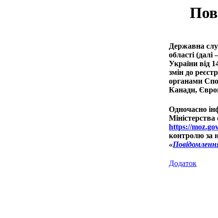
Пов
Державна слу
області (далі
України від 1
змін до реєст
органами Спо
Канади, Євро
Одночасно ін
Міністерства 
https://moz.go
контролю за н
«
Повідомленн
Додаток