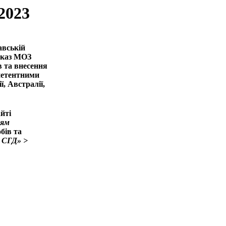
2023
авській
наказ МОЗ
в та внесення
мпетентними
, Австралії,
йті
ням
бів та
о СГД»
>