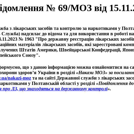
ідомлення № 69/МОЗ від 15.11.
жба з лікарських засобів та контролю за наркотиками у Полт
 – Служба) надсилає до відома та для використання в роботі 
4.11.2023 № 1963 "Про державну реєстрацію лікарських засобі
раційних матеріалів лікарських засобів, які зареєстровані ко
лучених Штатів Америки, Швейцарської Конфедерації, Японії
пейського Союзу".
формуємо, що з даною інформацією можна ознайомитися на са
охорони здоров’я України в розділі
«Накази МОЗ» за посилан
v.ua/nakazi-moz
та на сайті Державної служби з лікарських засо
аркотиками у Полтавській області у розділі
«Повідомлення д
я про ЛЗ, що знаходяться на державному контролі
».