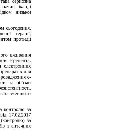
 така серйозна
значив лікар, і
ідком низької
м сьогодення,
ьної терапії,
ентом протидії
ого вживання
ння e-рецепта.
я електронних
препаратів для
ровадження e-
ння та обʼєми
зистентності,
тів та зменшити
а контролю за
від 17.02.2017
(контролю) за
ів з аптечних