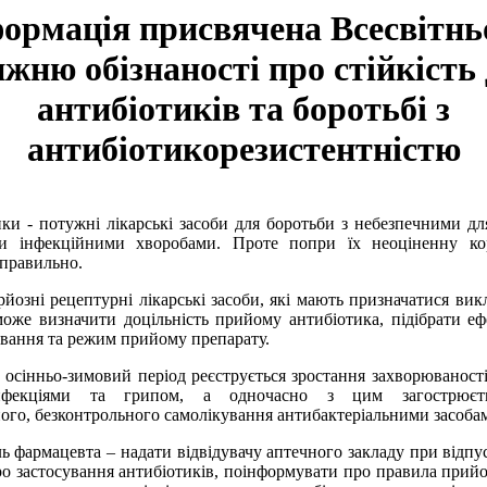
ормація присвячена Всесвітн
ижню обізнаності про стійкість 
антибіотиків та боротьбі з
антибіотикорезистентністю
- потужні лікарські засоби для боротьби з небезпечними дл
ми інфекційними хворобами. Проте попри їх неоціненну кор
 правильно.
рецептурні лікарські засоби, які мають призначатися викл
може визначити доцільність прийому антибіотика, підібрати е
ування та режим прийому препарату.
нньо-зимовий період реєструється зростання захворюваності 
нфекціями та грипом, а одночасно з цим загострюєт
ого, безконтрольного самолікування антибактеріальними засоба
фармацевта – надати відвідувачу аптечного закладу при відпу
о застосування антибіотиків, поінформувати про правила прий