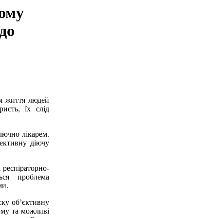
ьому
до
я життя людей
исть, їх слід
ючно лікарем.
фективну діючу
респіраторно-
ься проблема
ми.
ску об’єктивну
ому та можливі