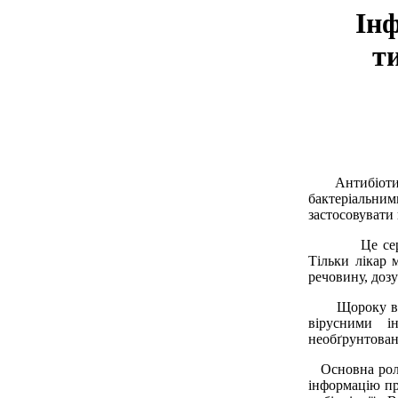
Інф
т
Антибіотики 
бактеріальни
застосовувати
Це серйозні 
Тільки лікар 
речовину, доз
Щороку в осі
вірусними і
необґрунтован
Основна роль 
інформацію пр