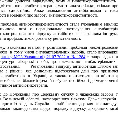
Важливо донести відвідувачу, чому антибіотикорезистентність
дмітити, що антибіотикотерапія має тривати стільки, скільки при
ися самостійно. Адже зловживання антибіотиками є насл
сті населення про загрозу антибіотикорезистентності.
блема антибіотикорезистентності стала глобальним виклико
чиною якої є нераціональне застосування антибактеріал
 контрольованого відпуску антибіотиків є важливим інструм
 та профілактикою розвитку резистентності.
важливим етапом у розв’язанні проблеми неконтрольован
собів, в тому числі антибактеріальних засобів, стало впровадже
о
наказу МОЗ України від 21.07.2022 р. № 1284
є запровадженн
ецептурні лікарські засоби, що належать до антибактеріальних 
астосування. Регулювання відпуску антибіотиків шляхом зап
не з рішень, яке дозволить відстежувати дані про призначе
 антибіотиків в Україні, а також протистояти антибіотикоре
 все більше і більше інфекцій набувають стійкості до медикамен
тивної антибіотикотерапії.
 Положення про Державну службу з лікарських засобів т
 Волинській області, затвердженого наказом Держлікслужби 
одним із завдань Служби є здійснення державного нагляду 
вимог законодавства щодо порядку відпуску лікарських засоб