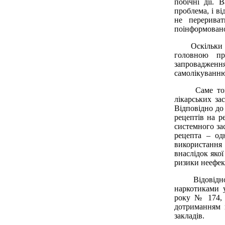
побічні дії. 
проблема, і ві
не перериват
поінформовано
Оскільки про
головною при
запровадження
самолікуванню
Саме тому, 
лікарських за
Відповідно д
рецептів на р
системного з
рецепта – од
використання
внаслідок якої
ризики неефек
Відовідно до
наркотиками у
року № 174, 
дотриманням 
закладів.