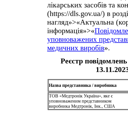
лікарських засобів та к
(https://dls.gov.ua/) в ро
нагляд»>«Актуальна (ко
інформація»>«
Повідомле
уповноважених представн
медичних виробів
».
Реєстр повідомлень 
13.11.202
Назва представника / виробника
ТОВ «Медтронік Україна», яке є
уповноваженим представником
виробника Медтронік, Інк., США