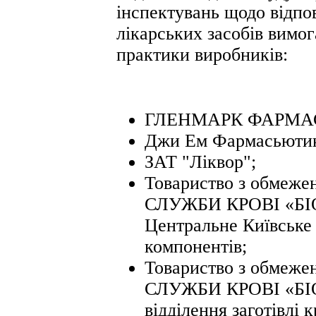
інспектувань щодо відпо
лікарських засобів вимо
практики виробників:
ГЛЕНМАРК ФАРМАС
Джи Ем Фармасьютик
ЗАТ "Ліквор";
Товариство з обмеже
СЛУЖБИ КРОВІ «Б
Центральне Київське в
компонентів;
Товариство з обмеже
СЛУЖБИ КРОВІ «БІ
відділення заготівлі к