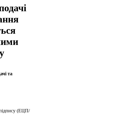
подачі
ання
ться
ними
у
ачі та
 підпису (ЕЦП/