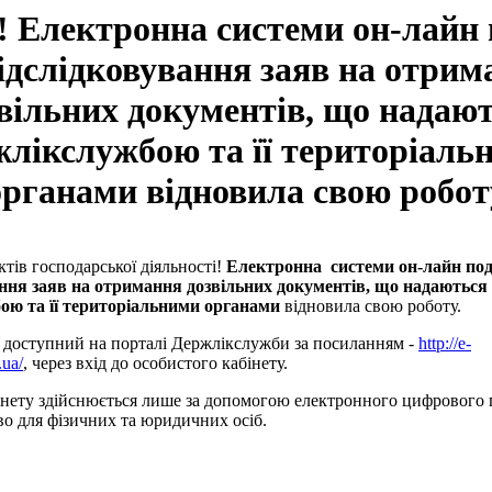
! Електронна системи он-лайн 
відслідковування заяв на отрим
вільних документів, що надаю
жлікслужбою та її територіаль
органами відновила свою робот
ктів господарської діяльності!
Електронна системи он-лайн под
ання заяв на отримання дозвільних документів, що надаються
ою та її територіальними органами
відновила свою роботу.
 доступний на порталі Держлікслужби за посиланням -
http://e-
.ua/
, через вхід до особистого кабінету.
інету здійснюється лише за допомогою електронного цифрового
о для фізичних та юридичних осіб.