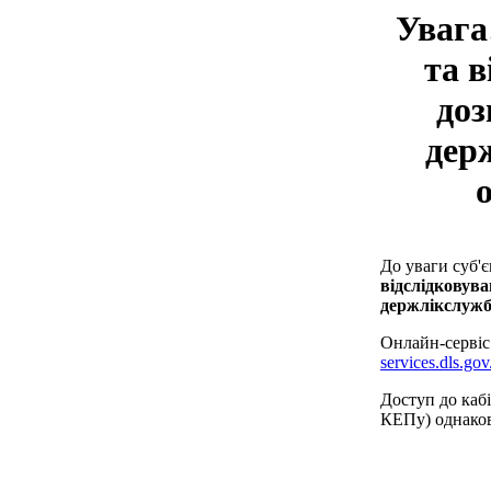
Увага
та 
доз
дер
До уваги суб'є
відслідковув
держлікслужб
Онлайн-сервіс
services.dls.gov
Доступ до каб
КЕПу) однаков