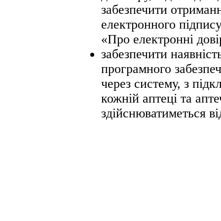
забезпечити отриман
електронного підпису
«Про електронні дові
забезпечити наявніст
програмного забезпеч
через систему, з під
кожній аптеці та апте
здійснюватиметься ві