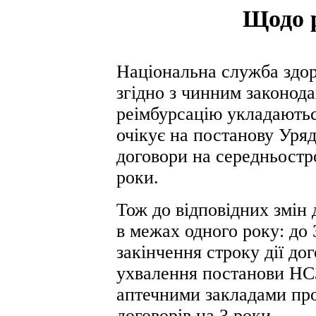
Щодо р
Національна служба здор
згідно з чинним законод
реімбурсацію укладаютьс
очікує на постанову Уряд
договори на середньостр
роки.
Тож до відповідних змін
в межах одного року: до 
закінчення строку дії до
ухвалення постанови НСЗ
аптечними закладами про
договорів на 3 роки.