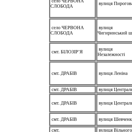
село ЧЕРВОНА
вулиця Пирогов
СЛОБОДА
село ЧЕРВОНА
вулиця
СЛОБОДА
Чигиринський ш
вулиця
смт. БІЛОЗІР’Я
Незалежності
смт. ДРАБІВ
вулиця Леніна
смт. ДРАБІВ
вулиця Централ
смт. ДРАБІВ
вулиця Централ
смт. ДРАБІВ
вулиця Шевченк
смт.
вулиця Вільного