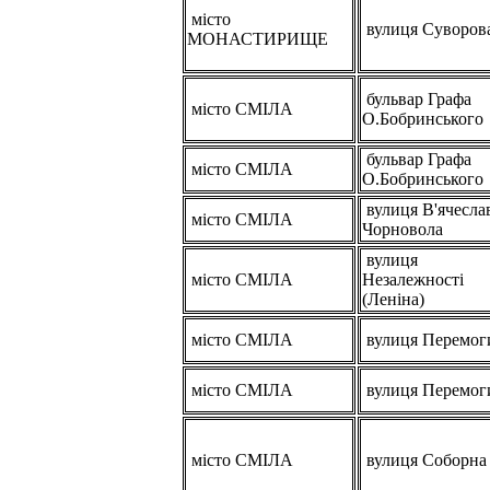
місто
вулиця Суворов
МОНАСТИРИЩЕ
бульвар Графа
місто СМІЛА
О.Бобринського
бульвар Графа
місто СМІЛА
О.Бобринського
вулиця В'ячесла
місто СМІЛА
Чорновола
вулиця
місто СМІЛА
Незалежності
(Леніна)
місто СМІЛА
вулиця Перемог
місто СМІЛА
вулиця Перемог
місто СМІЛА
вулиця Соборна