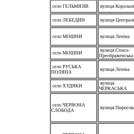
село ГЕЛЬМЯЗІВ
вулиця Корольо
село ЛЕБЕДИН
вулиця Централ
село МОШНИ
вулиця Леніна
вулиця Спасо-
село МОШНИ
Преображенська
село РУСЬКА
вулиця Леніна
ПОЛЯНА
вулиця
село ХУДЯКИ
ЧЕРКАСЬКА
село ЧЕРВОНА
вулиця Пирогов
СЛОБОДА