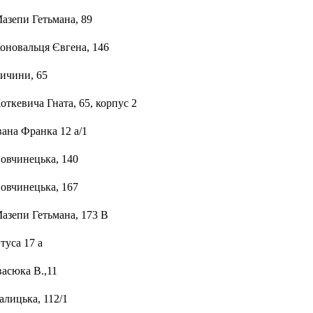
Мазепи Гетьмана, 89
Коновальця Євгена, 146
Тичини, 65
откевича Гната, 65, корпус 2
вана Франка 12 а/1
Вовчинецька, 140
Вовчинецька, 167
Мазепи Гетьмана, 173 В
туса 17 а
васюка В.,11
алицька, 112/1