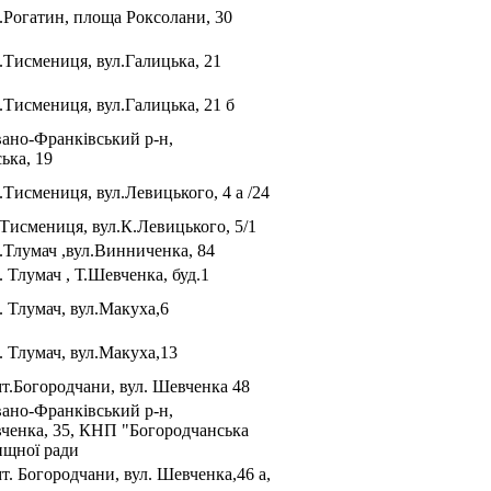
м.Рогатин, площа Роксолани, 30
м.Тисмениця, вул.Галицька, 21
.Тисмениця, вул.Галицька, 21 б
Івано-Франківський р-н,
ька, 19
.Тисмениця, вул.Левицького, 4 а /24
.Тисмениця, вул.К.Левицького, 5/1
м.Тлумач ,вул.Винниченка, 84
. Тлумач , Т.Шевченка, буд.1
. Тлумач, вул.Макуха,6
. Тлумач, вул.Макуха,13
мт.Богородчани, вул. Шевченка 48
Івано-Франківський р-н,
вченка, 35, КНП "Богородчанська
ищної ради
т. Богородчани, вул. Шевченка,46 а,