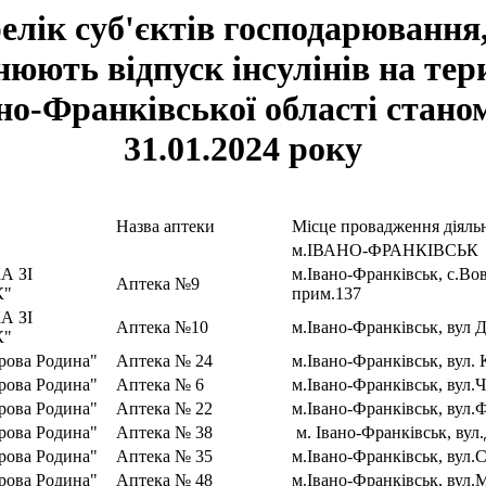
елік суб'єктів господарювання,
нюють відпуск інсулінів на тер
но-Франківської області стано
31.01.2024 року
Назва аптеки
Місце провадження діяль
м.ІВАНО-ФРАНКІВСЬК
А ЗІ
м.Івано-Франківськ, с.Во
Аптека №9
К"
прим.137
А ЗІ
Аптека №10
м.Івано-Франківськ, вул Д
К"
рова Родина"
Аптека № 24
м.Івано-Франківськ, вул.
рова Родина"
Аптека № 6
м.Івано-Франківськ, вул.
рова Родина"
Аптека № 22
м.Івано-Франківськ, вул.
рова Родина"
Аптека № 38
м. Івано-Франківськ, вул
рова Родина"
Аптека № 35
м.Івано-Франківськ, вул.
рова Родина"
Аптека № 48
м.Івано-Франківськ, вул.М