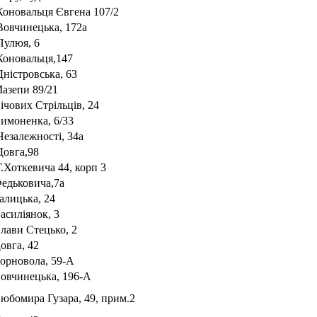
.Коновальця Євгена 107/2
.Вовчинецька, 172а
Пулюя, 6
.Коновальця,147
Дністровська, 63
Мазепи 89/21
ічових Стрільців, 24
Симоненка, 6/33
Незалежності, 34а
.Довга,98
Г.Хоткевича 44, корп 3
Федьковича,7а
алицька, 24
асиліянок, 3
Слави Стецько, 2
овга, 42
Чорновола, 59-А
Вовчинецька, 196-А
Любомира Гузара, 49, прим.2