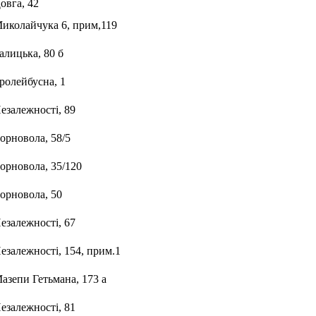
Довга, 42
Миколайчука 6, прим,119
алицька, 80 б
ролейбусна, 1
езалежності, 89
орновола, 58/5
Чорновола, 35/120
Чорновола, 50
езалежності, 67
езалежності, 154, прим.1
Мазепи Гетьмана, 173 а
езалежності, 81