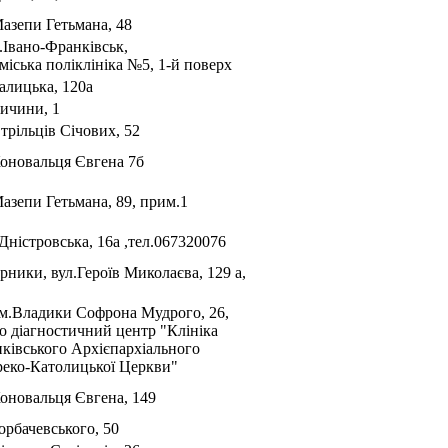
Мазепи Гетьмана, 48
.Івано-Франківськ,
міська поліклініка №5, 1-й поверх
алицька, 120а
Тичини, 1
трільців Січових, 52
Коновальця Євгена 7б
Мазепи Гетьмана, 89, прим.1
Дністровська, 16а ,тел.067320076
рники, вул.Героїв Миколаєва, 129 а,
 ім.Владики Софрона Мудрого, 26,
о діагностичний центр "Клініка
ківського Архієпархіального
реко-Католицької Церкви"
Коновальця Євгена, 149
орбачевського, 50