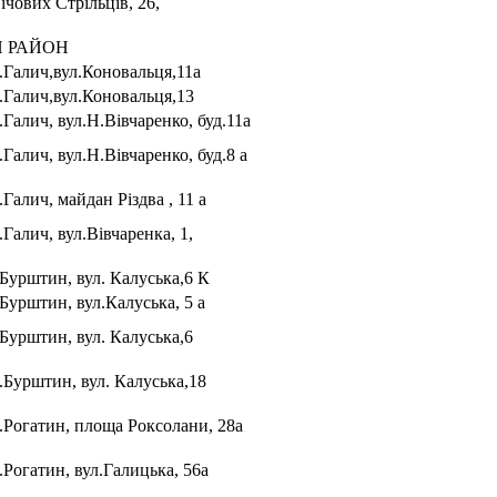
ічових Стрільців, 26,
Й РАЙОН
м.Галич,вул.Коновальця,11а
м.Галич,вул.Коновальця,13
.Галич, вул.Н.Вівчаренко, буд.11а
.Галич, вул.Н.Вівчаренко, буд.8 а
.Галич, майдан Різдва , 11 а
.Галич, вул.Вівчаренка, 1,
.Бурштин, вул. Калуська,6 К
Бурштин, вул.Калуська, 5 а
.Бурштин, вул. Калуська,6
.Бурштин, вул. Калуська,18
м.Рогатин, площа Роксолани, 28а
.Рогатин, вул.Галицька, 56а