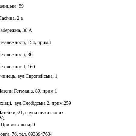
алицька, 59
Пасічна, 2 а
Набережна, 36 А
езалежності, 154, прим.1
езалежності, 36
Незалежності, 160
чинець, вул.Європейська, 1,
Мазепи Гетьмана, 89, прим.1
хівці, вул.Слобідська 2, прим.259
Матейки, 21, група нежитлових
Va
. Привокзальна, 9
овга, 76, тел. 0933947634