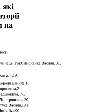
 які
иторії
м на
ності
вчинець, вул.Симоненка Василя, 31,
овга, 42 А
 Короля Данила,18
Чорновола,2
Федьковича, 7-Б
.Дністровська, 20
Стуса Василя,13 в
иру, буд.90