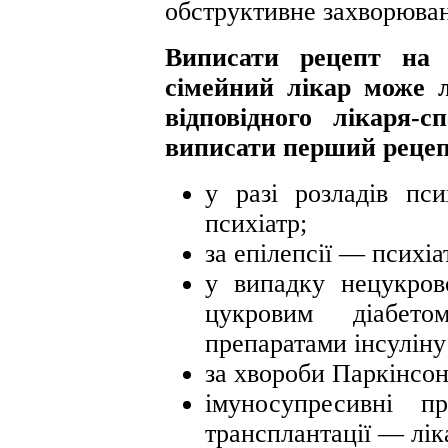
обструктивне захворюван
Виписати рецепт на
сімейний лікар може 
відповідного лікаря-
виписати перший рецеп
у разі розладів пс
психіатр;
за епілепсії — психіа
у випадку нецукрово
цукровим діабет
препаратами інсулін
за хвороби Паркінсо
імуносупресивні п
трансплантації — лік