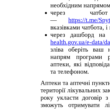
необхідним напрямом
через чатб
—
https://t.me/Spy
вказівками чатбота, і
через дашборд на
health.gov.ua/e-data/
зліва оберіть ваш 
напрям програми р
аптеки, які відпові
та телефоном.
Аптеки та аптечні пункт
території лікувальних зак
року укласти договір з
зможуть отримувати л