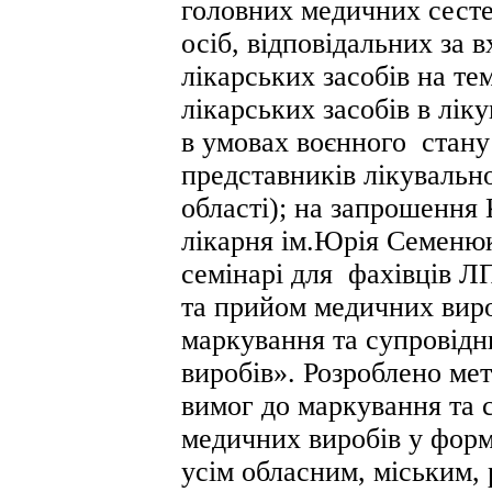
головних медичних сесте
осіб, відповідальних за 
лікарських засобів на т
лікарських засобів в лік
в умовах воєнного стану»
представників лікувальн
області); на запрошення
лікарня ім.Юрія Семенюк
семінарі для фахівців ЛП
та прийом медичних виро
маркування та супровідн
виробів». Розроблено ме
вимог до маркування та 
медичних виробів у форма
усім обласним, міським,