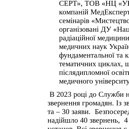
СЕРТ», ТОВ «НЦ «У
компаній МедЕкспер
семінарів «Мистецтво
організовані ДУ «На
радіаційної медицини
медичних наук Україн
фундаментальної та к
тематичних циклах, 
післядипломної освіт
медичного університу
В 2023 році до Служби н
звернення громадян. Із з
та – 30 заяви. Безпосер
надійшло 40 звернень, 4
установ. Всі звернення є