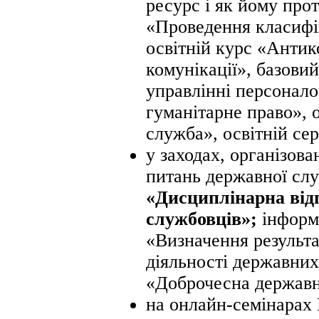
ресурс і як йому про
«Проведення класифі
освітній курс «Антик
комунікації», базовий
управлінні персонало
гуманітарне право», 
служба», освітній сер
у заходах, організов
питань державної слу
«Дисциплінарна від
службовців»;
інформа
«Визначення результа
діяльності державних
«Доброчесна державн
на онлайн-семінарах