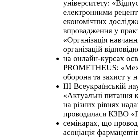
університету: «Відпус
електронними рецепта
економічних дослідж
впровадження у прак
«Організація навчан
організацій відповід
на онлайн-курсах осв
PROMETHEUS: «Механ
оборона та захист у 
III Всеукраїнській н
«Актуальні питання к
на різних рівнях над
проводилася КЗВО «Р
семінарах, що прово
асоціація фармацев