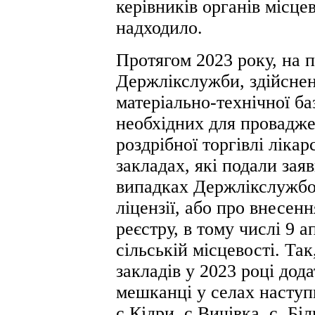
керівників органів місце
надходило.
Протягом 2023 року, на п
Держлікслужби, здійснен
матеріально-технічної ба
необхідних для провадже
роздрібної торгівлі ліка
закладах, які подали зая
випадках Держлікслужбо
ліцензії, або про внесен
реєстру, в тому числі 9 а
сільській місцевості. Та
закладів у 2023 році дод
мешканці у селах наступ
с.Кідри, с.Вичівка, с. Бі