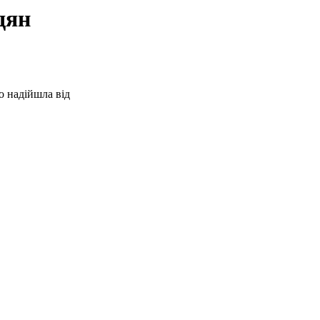
дян
о надійшла від