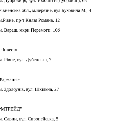
 Дубровиця, вул. 1000-ліття Дубровиці, 6в
вненська обл., м.Березне, вул.Буховича М., 4
Рівне, пр-т Князя Романа, 12
. Вараш, мкрн Перемоги, 10б
 Інвест»
 Рівне, вул. Дубенська, 7
Фармація»
 Здолбунів, вул. Шкільна, 27
РМТРЕЙД"
Сарни, вул. Європейська, 5