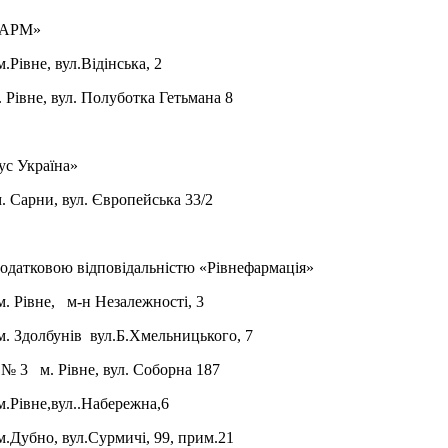
ФАРМ»
івне, вул.Відінська, 2
 Рівне, вул. Полуботка Гетьмана 8
ус Україна»
. Сарни, вул. Європейська 33/2
додатковою відповідальністю «Рівнефармація»
 Рівне, м-н Незалежності, 3
 Здолбунів вул.Б.Хмельницького, 7
№ 3 м. Рівне, вул. Соборна 187
Рівне,вул..Набережна,6
Дубно, вул.Сурмичі, 99, прим.21