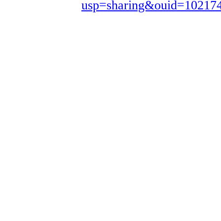
usp=sharing&ouid=10217