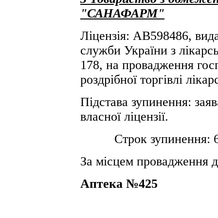
"САНАФАРМ"
Ліцензія: АВ598486, вида
служби України з лікарсь
178, на провадження госп
роздрібної торгівлі ліка
Підстава зупинення: заяв
власної ліцензії.
Строк зупинення: 6 (ш
За місцем провадження д
Аптека №425