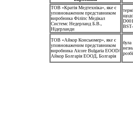
ТОВ «Кратія Медтехніка», яке є
терм
уповноваженим представником
щодо
виробника Філіпс Медікал
D001
Системс Недерланд Б.В.,
BST-
Нідерланди
ТОВ «Айкор Консьюмер», яке є
була
уповноваженим представником
незн
виробника Aicore Bulgaria EOOD/
розб
Айкор Болгарія ЕООД, Болгарія