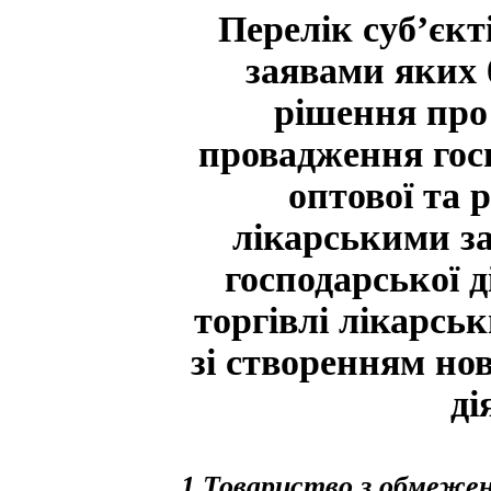
Перелік суб’єкт
заявами яких 
рішення про 
провадження госп
оптової та р
лікарськими з
господарської д
торгівлі лікарсь
зі створенням но
ді
1 Товариство з обмежен