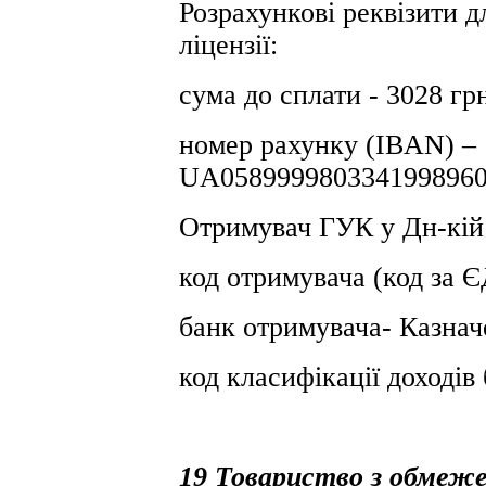
Розрахункові реквізити д
ліцензії:
сума до сплати - 3028 гр
номер рахунку (IBAN) –
UA0589999803341998960
Отримувач ГУК у Дн-кiй
код отримувача (код за
банк отримувача- Казнач
код класифікації доході
19 Товариство з обмеж