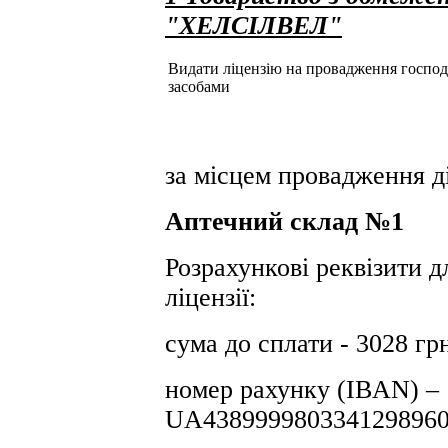
"ХЕЛСІЛВЕЛ"
Видати ліцензію на провадження господар
засобами
за місцем провадження ді
Аптечний склад №1
Розрахункові реквізити д
ліцензії:
сума до сплати - 3028 гр
номер рахунку (IBAN) –
UA4389999803341298960