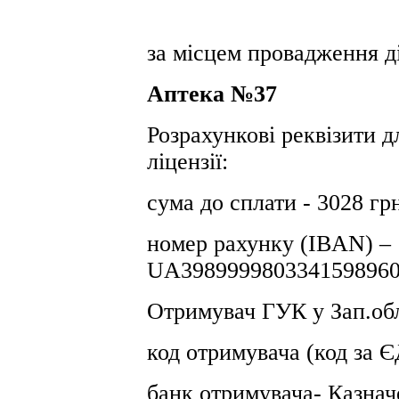
за місцем провадження ді
Аптека №37
Розрахункові реквізити д
ліцензії:
сума до сплати - 3028 гр
номер рахунку (IBAN) –
UA3989999803341598960
Отримувач ГУК у Зап.об
код отримувача (код за
банк отримувача- Казнач