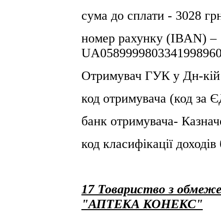
сума до сплати - 3028 гр
номер рахунку (IBAN) –
UA0589999803341998960
Отримувач ГУК у Дн-кiй
код отримувача (код за
банк отримувача- Казнач
код класифікації доході
17 Товариство з обмеже
"АПТЕКА КОНЕКС"