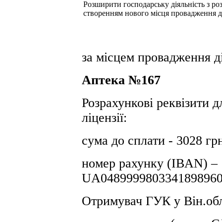
Розширити господарську діяльність з розд
створенням нового місця провадження д
за місцем провадження ді
Аптека №167
Розрахункові реквізити д
ліцензії:
сума до сплати - 3028 гр
номер рахунку (IBAN) –
UA0489999803341898960
Отримувач ГУК у Він.обл