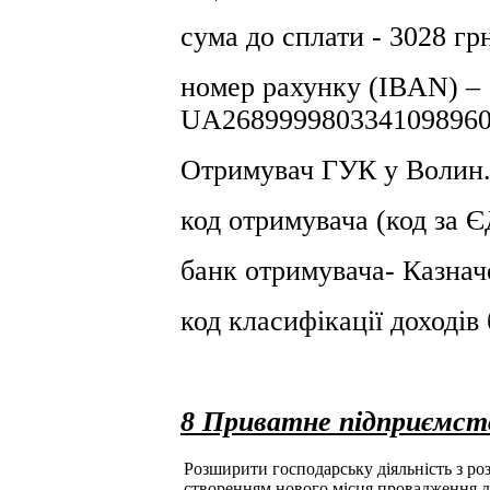
сума до сплати - 3028 гр
номер рахунку (IBAN) –
UA2689999803341098960
Отримувач ГУК у Волин.
код отримувача (код за
банк отримувача- Казнач
код класифікації доході
8 Приватне підприємс
Розширити господарську діяльність з розд
створенням нового місця провадження д