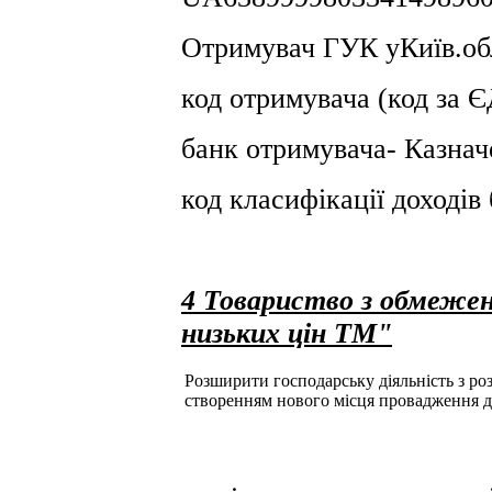
Отримувач ГУК уКиїв.об
код отримувача (код за
банк отримувача- Казнач
код класифікації доході
4 Товариство з обмеже
низьких цін ТМ"
Розширити господарську діяльність з розд
створенням нового місця провадження д