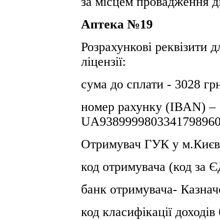
за місцем провадження ді
Аптека №19
Розрахункові реквізити д
ліцензії:
сума до сплати - 3028 гр
номер рахунку (IBAN) –
UA9389999803341798960
Отримувач ГУК у м.Києв
код отримувача (код за
банк отримувача- Казнач
код класифікації доході