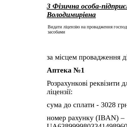
3 Фізична особа-підпри
Володимирівна
Видати ліцензію на провадження господар
засобами
за місцем провадження ді
Аптека №1
Розрахункові реквізити д
ліцензії:
сума до сплати - 3028 гр
номер рахунку (IBAN) –
UA6389999803341498960