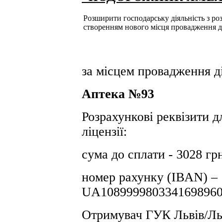
Розширити господарську діяльність з розд
створенням нового місця провадження д
за місцем провадження ді
Аптека №93
Розрахункові реквізити д
ліцензії:
сума до сплати - 3028 гр
номер рахунку (IBAN) –
UA1089999803341698960
Отримувач ГУК Львiв/Льв