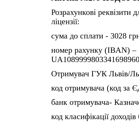
Розрахункові реквізити д
ліцензії:
сума до сплати - 3028 гр
номер рахунку (IBAN) –
UA1089999803341698960
Отримувач ГУК Львiв/Льв
код отримувача (код за
банк отримувача- Казнач
код класифікації доході