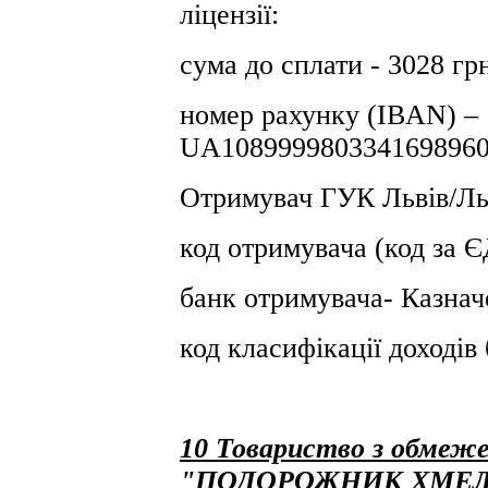
ліцензії:
сума до сплати - 3028 гр
номер рахунку (IBAN) –
UA1089999803341698960
Отримувач ГУК Львiв/Льв
код отримувача (код за
банк отримувача- Казнач
код класифікації доході
10 Товариство з обмеже
"ПОДОРОЖНИК ХМЕ