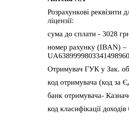
Розрахункові реквізити д
ліцензії:
сума до сплати - 3028 гр
номер рахунку (IBAN) –
UA6389999803341498960
Отримувач ГУК у Зак. о
код отримувача (код за
банк отримувача- Казнач
код класифікації доході