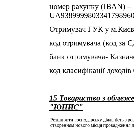
номер рахунку (IBAN) –
UA9389999803341798960
Отримувач ГУК у м.Києв
код отримувача (код за
банк отримувача- Казнач
код класифікації доході
15 Товариство з обмеже
"ЮНИС"
Розширити господарську діяльність з розд
створенням нового місця провадження д