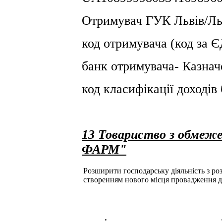
Отримувач ГУК Львiв/Льв
код отримувача (код за
банк отримувача- Казнач
код класифікації доході
13 Товариство з обмеж
ФАРМ"
Розширити господарську діяльність з розд
створенням нового місця провадження д