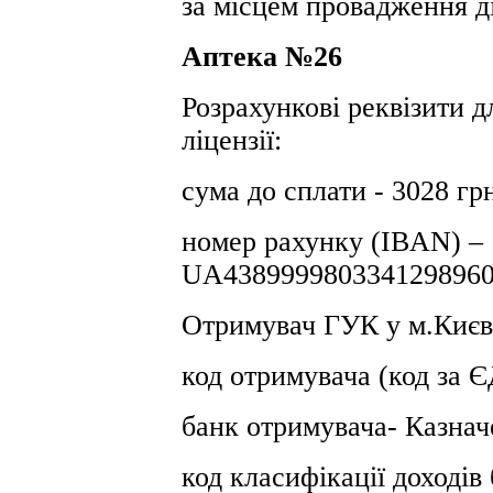
за місцем провадження ді
Аптека №26
Розрахункові реквізити д
ліцензії:
сума до сплати - 3028 гр
номер рахунку (IBAN) –
UA4389999803341298960
Отримувач ГУК у м.Києв
код отримувача (код за
банк отримувача- Казнач
код класифікації доході