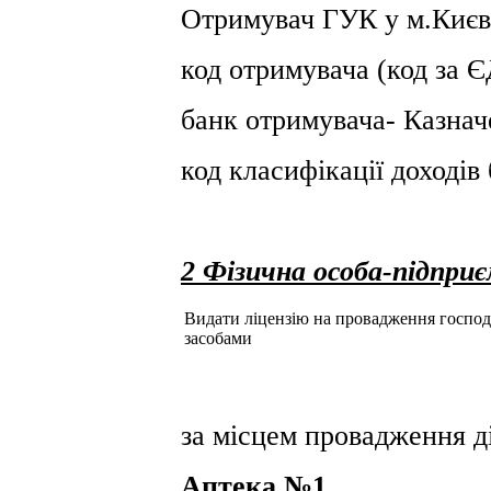
Отримувач ГУК у м.Києв
код отримувача (код за
банк отримувача- Казнач
код класифікації доході
2 Фізична особа-підпри
Видати ліцензію на провадження господар
засобами
за місцем провадження ді
Аптека №1