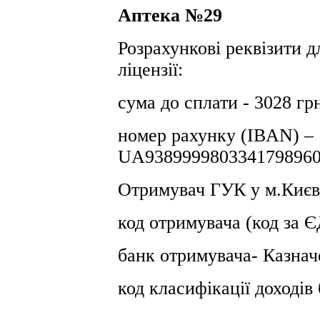
Аптека №29
Розрахункові реквізити д
ліцензії:
сума до сплати - 3028 гр
номер рахунку (IBAN) –
UA9389999803341798960
Отримувач ГУК у м.Києв
код отримувача (код за
банк отримувача- Казнач
код класифікації доході