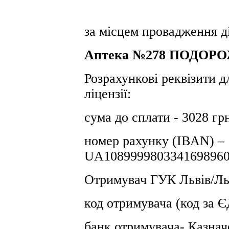
за місцем провадження ді
Аптека №278 ПОДОРО
Розрахункові реквізити д
ліцензії:
сума до сплати - 3028 гр
номер рахунку (IBAN) –
UA1089999803341698960
Отримувач ГУК Львiв/Льв
код отримувача (код за
банк отримувача- Казнач