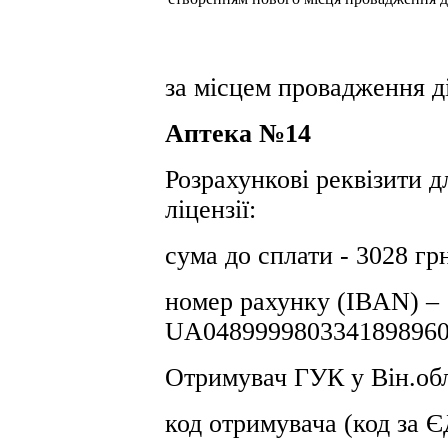
за місцем провадження ді
Аптека №14
Розрахункові реквізити д
ліцензії:
сума до сплати - 3028 гр
номер рахунку (IBAN) –
UA0489999803341898960
Отримувач ГУК у Він.обл
код отримувача (код за