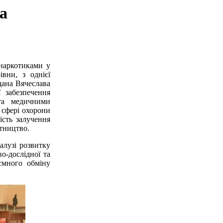
а
 наркотиками у
вни, з однієї
дана Вячеслава
 забезпечення
та медичними
 сфері охорони
ість залучення
ітництво.
алузі розвитку
о-дослідної та
аємного обміну