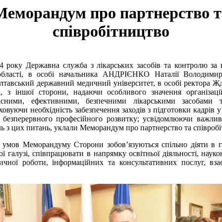
Меморандум про партнерство т
співробітництво
4 року Державна служба з лікарських засобів та контролю за
області, в особі начальника АНДРІЄНКО Наталії Володимирі
лтавський державний медичний університет, в особі ректора Ж
, з іншої сторони, надаючи особливого значення організації
кісними, ефективними, безпечними лікарськими засобами 
ховуючи необхідність забезпечення заходів з підготовки кадрів у
х безперервного професійного розвитку; усвідомлюючи важлив
ль з цих питань, уклали Меморандум про партнерство та співроб
 умов Меморандуму Сторони зобов’язуються спільно діяти в г
ї галузі, співпрацювати в напрямку освітньої діяльності, науков
ичної роботи, інформаційних та консультативних послуг, вз