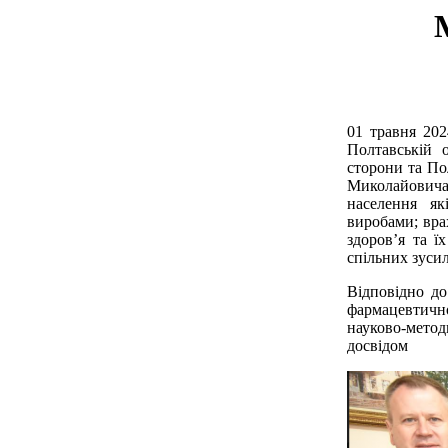
01 травня 202
Полтавській 
сторони та По
Миколайовича
населення я
виробами; вра
здоров’я та ї
спільних зуси
Відповідно до
фармацевтично
науково-метод
досвідом