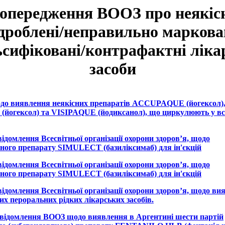
опередження ВООЗ про неякісн
дроблені/неправильно маркова
сифіковані/контрафактні ліка
засоби
одо виявлення неякісних препаратів ACCUPAQUE (йогексол)
огексол) та VISIPAQUE (йодиксанол), що циркулюють у всі
відомлення Всесвітньої організації охорони здоров’я, щодо
ного препарату SIMULECT (базиліксимаб) для ін'єкцій
відомлення Всесвітньої організації охорони здоров’я, щодо
ного препарату SIMULECT (базиліксимаб) для ін'єкцій
відомлення Всесвітньої організації охорони здоров’я, щодо в
х пероральних рідких лікарських засобів.
Повідомлення ВООЗ щодо виявлення в Аргентині шести партій