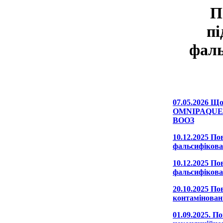
П
пі
фаль
07.05.2026 Щ
OMNIPAQUE (й
ВООЗ
10.12.2025 По
фальсифікова
10.12.2025 По
фальсифікова
20.10.2025 По
контаміновани
01.09.2025. 