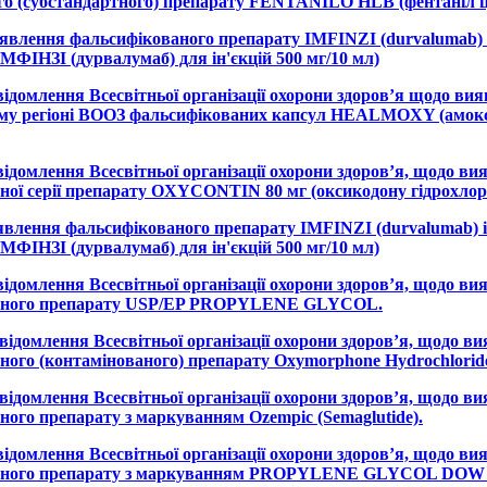
го (субстандартного) препарату FENTANILO HLB (фентаніл 
иявлення фальсифікованого препарату IMFINZI (durvalumab) i
ІМФІНЗІ (дурвалумаб) для ін'єкцій 500 мг/10 мл)
відомлення Всесвітньої організації охорони здоров’я щодо ви
у регіоні ВООЗ фальсифікованих капсул HEALMOXY (амокс
відомлення Всесвітньої організації охорони здоров’я, щодо в
ної серії препарату OXYCONTIN 80 мг (оксикодону гідрохлор
явлення фальсифікованого препарату IMFINZI (durvalumab) in
ІМФІНЗІ (дурвалумаб) для ін'єкцій 500 мг/10 мл)
відомлення Всесвітньої організації охорони здоров’я, щодо в
аного препарату USP/EP PROPYLENE GLYCOL.
овідомлення Всесвітньої організації охорони здоров’я, щодо в
ного (контамінованого) препарату Oxymorphone Hydrochlorid
овідомлення Всесвітньої організації охорони здоров’я, щодо в
ного препарату з маркуванням Ozempic (Semaglutide).
відомлення Всесвітньої організації охорони здоров’я, щодо в
аного препарату з маркуванням PROPYLENE GLYCOL DOW 