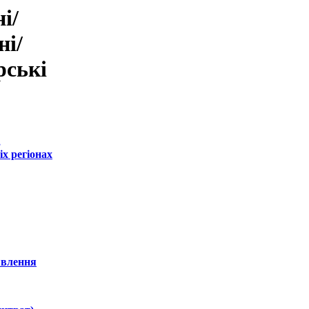
і/
ні/
рські
,
х регіонах
иявлення