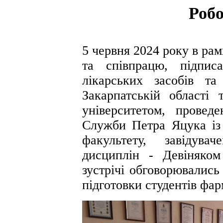
Робо
5 червня 2024 року в ра
та співпрацю, підпи
лікарських засобів т
Закарпатській області
університетом, провед
Служби Петра Яцука із
факультету, завідува
дисциплін - Девіняко
зустрічі обговорювались
підготовки студентів фар