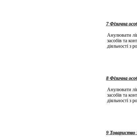
7 Фізична осо
Анулювати ліц
засобів та ко
діяльності з р
8 Фізична ос
Анулювати ліц
засобів та ко
діяльності з р
9 Товариство