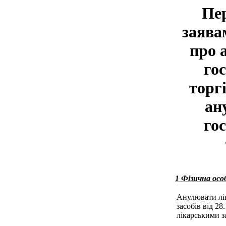
Пер
заява
про 
гос
торг
ан
гос
1 Фізична осо
Анулювати ліц
засобів від 28
лікарськими за