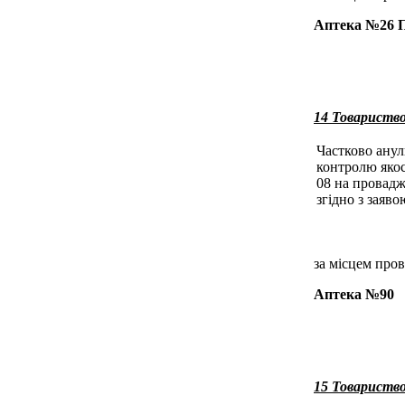
Аптека №26
14 Товариств
Частково анул
контролю якос
08 на провадж
згідно з заяво
за місцем пров
Аптека №90
15 Товарист