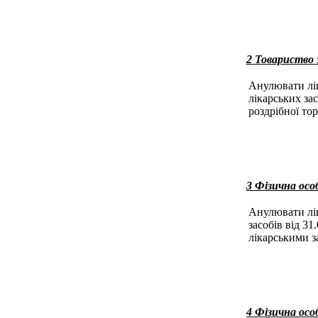
2 Товариство
Анулювати ліц
лікарських за
роздрібної тор
3 Фізична осо
Анулювати ліц
засобів від 31
лікарськими за
4 Фізична осо