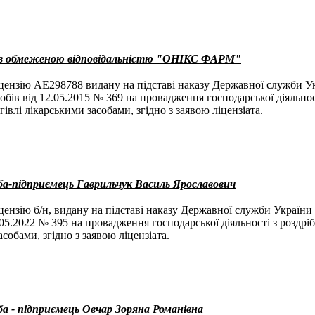
 з обмеженою відповідальністю "ОНІКС ФАРМ"
ензію АЕ298788 видану на підставі наказу Державної служби Ук
собів від 12.05.2015 № 369 на провадження господарської діяльнос
гівлі лікарськими засобами, згідно з заявою ліцензіата.
ба-підприємець Гаврильчук Василь Ярославович
ензію б/н, видану на підставі наказу Державної служби України 
.05.2022 № 395 на провадження господарської діяльності з роздріб
собами, згідно з заявою ліцензіата.
ба - підприємець Овчар Зоряна Романівна