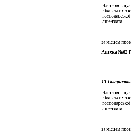
Частково анул
лікарських за
господарської 
ліцензіата
за місцем пров
Аптека №62
13 Товарист
Частково анул
лікарських за
господарської 
ліцензіата
за місцем пров