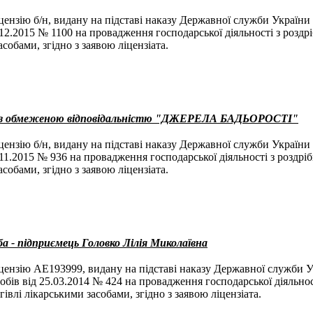
ензію б/н, видану на підставі наказу Державної служби України 
.12.2015 № 1100 на провадження господарської діяльності з роздрі
собами, згідно з заявою ліцензіата.
о з обмеженою відповідальністю "ДЖЕРЕЛА БАДЬОРОСТІ"
ензію б/н, видану на підставі наказу Державної служби України 
.11.2015 № 936 на провадження господарської діяльності з роздріб
собами, згідно з заявою ліцензіата.
ба - підприємець Головко Лілія Миколаївна
ензію АЕ193999, видану на підставі наказу Державної служби У
собів від 25.03.2014 № 424 на провадження господарської діяльнос
гівлі лікарськими засобами, згідно з заявою ліцензіата.