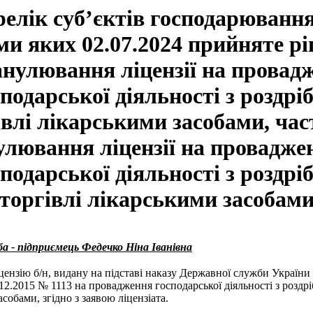
елік суб’єктів господарювання
ми яких 02.07.2024 прийняте р
анулювання ліцензії на провад
подарської діяльності з роздрі
івлі лікарськими засобами, час
улювання ліцензії на провадже
подарської діяльності з роздрі
торгівлі лікарськими засобам
ба - підприємець Федечко Ніна Іванівна
ензію б/н, видану на підставі наказу Державної служби України 
.12.2015 № 1113 на провадження господарської діяльності з роздрі
собами, згідно з заявою ліцензіата.