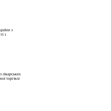
раїни з
ті з
з лікарських
ної торгівлі