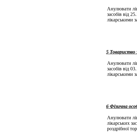
Анулювати ліц
засобів від 25
лікарськими за
5 Товариств
Анулювати ліц
засобів від 03
лікарськими за
6 Фізична осо
Анулювати ліц
лікарських за
роздрібної тор