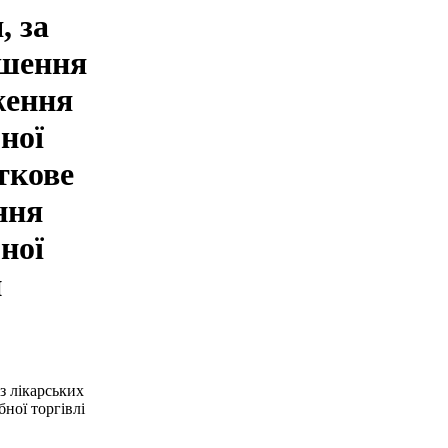
, за
ішення
ження
бної
ткове
ння
бної
и
з лікарських
бної торгівлі