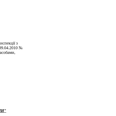
нспекції з
 09.04.2010 №
засобами,
НИ"