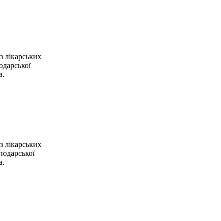
з лікарських
одарської
а.
з лікарських
подарської
а.