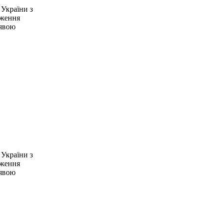
 України з
дження
аявою
 України з
дження
аявою