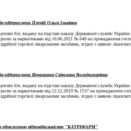
ба-підприємець Плечій Ольга Ільківна
ензію б/н, видану на підставі наказу Державної служби України 
нтролю за наркотиками від 10.06.2021 № 649 на провадження госп
оздрібної торгівлі лікарськими засобами, згідно з заявою ліцензіат
оба-підприємець Янчишина Світлана Володимирівна
ензію б/н, видану на підставі наказу Державної служби України 
нтролю за наркотиками від 12.12.2019 № 1537 на провадження гос
оздрібної торгівлі лікарськими засобами, згідно з заявою ліцензіат
 з обмеженою відповідальністю "КАТРІФАРМ"