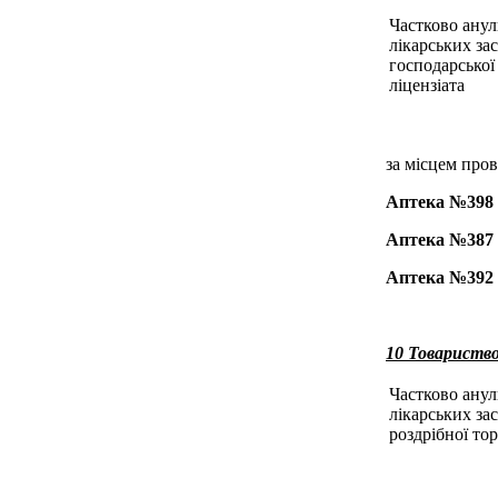
Частково анул
лікарських за
господарської 
ліцензіата
за місцем пров
Аптека №398
Аптека №387
Аптека №392
10 Товариств
Частково анул
лікарських за
роздрібної тор