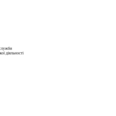
 служби
ої діяльності