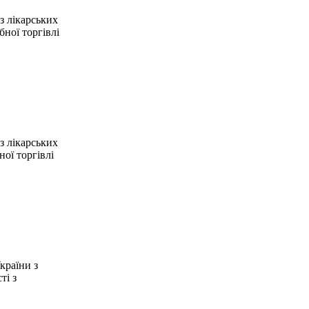
з лікарських
бної торгівлі
з лікарських
ної торгівлі
країни з
ті з