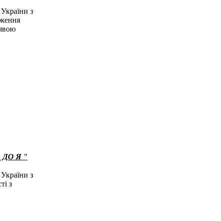
 України з
дження
аявою
 ДО Я "
 України з
ті з