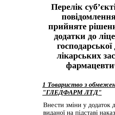
Перелік суб’єкт
повідомлення
прийняте рішенн
додатки до ліц
господарської 
лікарських за
фармацевтич
1 Товариство з обмежен
"ГЛЕДФАРМ ЛТД"
Внести зміни у додаток д
виданої на підставі нак